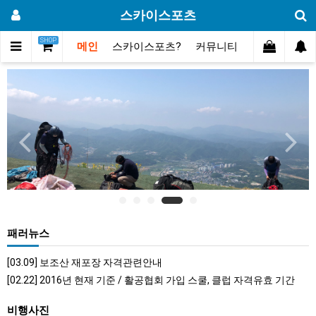
스카이스포츠
SHOP
메인
스카이스포츠?
커뮤니티
포토스토리
타
이
틀
설
정
방
법
#04
#
패러뉴스
[03.09] 보조산 재포장 자격관련안내
[02.22] 2016년 현재 기준 / 활공협회 가입 스쿨, 클럽 자격유효 기간
비행사진