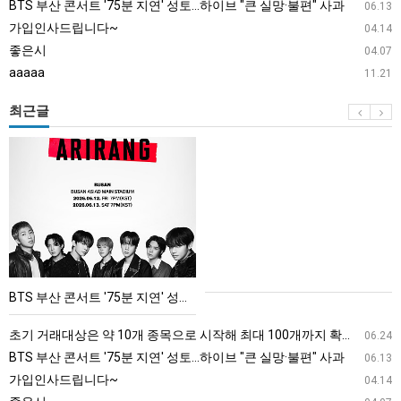
BTS 부산 콘서트 '75분 지연' 성토…하이브 "큰 실망·불편" 사과
06.13
가입인사드립니다~
04.14
좋은시
04.07
aaaaa
11.21
최근글
BTS
부
산
콘
서
트
'75
BTS 부산 콘서트 '75분 지연' 성토…하이브 "큰 실망·불편" 사과
분
지
초기 거래대상은 약 10개 종목으로 시작해 최대 100개까지 확대할 방침이다. 구체적인 거래 대상 ETF는 아직 확정되지 않았지만, 시장 대표성이나 거래량을 고려해 선정할 계획이다.
06.24
연'
BTS 부산 콘서트 '75분 지연' 성토…하이브 "큰 실망·불편" 사과
06.13
성
가입인사드립니다~
04.14
토…