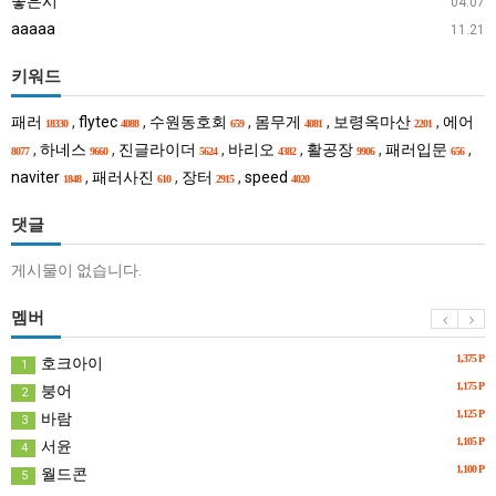
좋은시
04.07
하
aaaaa
11.21
이
브
키워드
"큰
패러
,
flytec
,
수원동호회
,
몸무게
,
보령옥마산
,
에어
18330
4088
659
4081
2201
실
,
하네스
,
진글라이더
,
바리오
,
활공장
,
패러입문
,
8077
9660
5624
4382
9906
656
망
naviter
,
패러사진
,
장터
,
speed
1848
610
2915
4020
·
불
댓글
편"
사
게시물이 없습니다.
과
멤버
1,375 P
호크아이
1
1,175 P
붕어
2
1,125 P
바람
3
1,105 P
서윤
4
1,100 P
월드콘
5