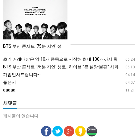
부
산
콘
서
트
'75
BTS 부산 콘서트 '75분 지연' 성토…하이브 "큰 실망·불편" 사과
분
지
초기 거래대상은 약 10개 종목으로 시작해 최대 100개까지 확대할 방침이다. 구체적인 거래 대상 ETF는 아직 확정되지 않았지만, 시장 대표성이나 거래량을 고려해 선정할 계획이다.
06.24
연'
BTS 부산 콘서트 '75분 지연' 성토…하이브 "큰 실망·불편" 사과
06.13
성
가입인사드립니다~
04.14
토…
좋은시
04.07
하
aaaaa
11.21
이
브
새댓글
"큰
게시물이 없습니다.
실
망
·