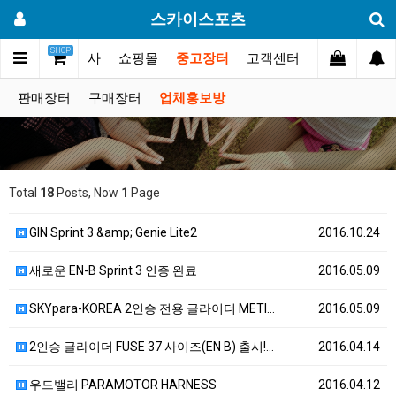
스카이스포츠
SHOP
갤러리
대회.행사
쇼핑몰
중고장터
고객센터
판매장터
구매장터
업체홍보방
Total
18
Posts, Now
1
Page
GIN Sprint 3 &amp; Genie Lite2
2016.10.24
새로운 EN-B Sprint 3 인증 완료
2016.05.09
SKYpara-KOREA 2인승 전용 글라이더 METI…
2016.05.09
2인승 글라이더 FUSE 37 사이즈(EN B) 출시!…
2016.04.14
우드밸리 PARAMOTOR HARNESS
2016.04.12