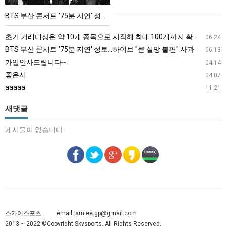
'75
BTS 부산 콘서트 '75분 지연' 성토…하이브 "큰 실망·불편" 사과
분
지
초기 거래대상은 약 10개 종목으로 시작해 최대 100개까지 확대할 방침이다. 구체적인 거래 대상 ETF는 아직 확정되지 않았지만, 시장 대표성이나 거래량을 고려해 선정할 계획이다.
06.24
연'
BTS 부산 콘서트 '75분 지연' 성토…하이브 "큰 실망·불편" 사과
06.13
성
가입인사드립니다~
04.14
토…
좋은시
04.07
하
aaaaa
11.21
이
브
새댓글
"큰
게시물이 없습니다.
실
망
·
불
편"
사
과
스카이스포츠
email :
smlee.gp@gmail.com
2013 ~ 2022 ©Copyright Skysports. All Rights Reserved.