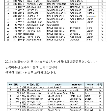
2014 패러글라이딩 국가대표선발 1차전 거창대회 최종등록명단입니다.
등록해주신 선수여러분께 감사드립니다.
안전한 대회가 되도록 노력하겠습니다.