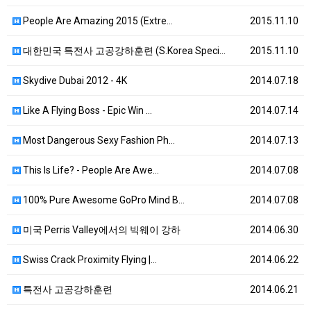
People Are Amazing 2015 (Extre…
2015.11.10
대한민국 특전사 고공강하훈련 (S.Korea Speci…
2015.11.10
Skydive Dubai 2012 - 4K
2014.07.18
Like A Flying Boss - Epic Win …
2014.07.14
Most Dangerous Sexy Fashion Ph…
2014.07.13
This Is Life? - People Are Awe…
2014.07.08
100% Pure Awesome GoPro Mind B…
2014.07.08
미국 Perris Valley에서의 빅웨이 강하
2014.06.30
Swiss Crack Proximity Flying |…
2014.06.22
특전사 고공강하훈련
2014.06.21