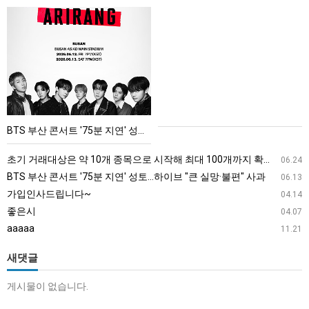
BTS
부
산
콘
서
트
'75
BTS 부산 콘서트 '75분 지연' 성토…하이브 "큰 실망·불편" 사과
분
지
초기 거래대상은 약 10개 종목으로 시작해 최대 100개까지 확대할 방침이다. 구체적인 거래 대상 ETF는 아직 확정되지 않았지만, 시장 대표성이나 거래량을 고려해 선정할 계획이다.
06.24
연'
BTS 부산 콘서트 '75분 지연' 성토…하이브 "큰 실망·불편" 사과
06.13
성
가입인사드립니다~
04.14
토…
좋은시
04.07
하
aaaaa
11.21
이
브
새댓글
"큰
게시물이 없습니다.
실
망