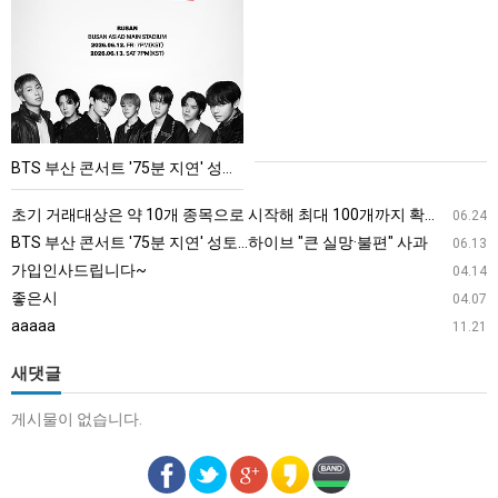
부
산
콘
서
트
'75
BTS 부산 콘서트 '75분 지연' 성토…하이브 "큰 실망·불편" 사과
분
지
초기 거래대상은 약 10개 종목으로 시작해 최대 100개까지 확대할 방침이다. 구체적인 거래 대상 ETF는 아직 확정되지 않았지만, 시장 대표성이나 거래량을 고려해 선정할 계획이다.
06.24
연'
BTS 부산 콘서트 '75분 지연' 성토…하이브 "큰 실망·불편" 사과
06.13
성
가입인사드립니다~
04.14
토…
좋은시
04.07
하
aaaaa
11.21
이
브
새댓글
"큰
게시물이 없습니다.
실
망
·