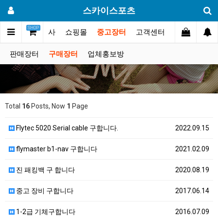
스카이스포츠
SHOP
갤러리
대회.행사
쇼핑몰
중고장터
고객센터
판매장터
구매장터
업체홍보방
Total
16
Posts, Now
1
Page
Flytec 5020 Serial cable 구합니다.
2022.09.15
flymaster b1-nav 구합니다
2021.02.09
진 패킹백 구 합니다
2020.08.19
중고 장비 구합니다
2017.06.14
1-2급 기체구합니다
2016.07.09