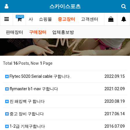
스카이스포츠
SHOP
갤러리
대회.행사
쇼핑몰
중고장터
고객센터
판매장터
구매장터
업체홍보방
Total
16
Posts, Now
1
Page
Flytec 5020 Serial cable 구합니다.
2022.09.15
flymaster b1-nav 구합니다
2021.02.09
진 패킹백 구 합니다
2020.08.19
중고 장비 구합니다
2017.06.14
1-2급 기체구합니다
2016.07.09