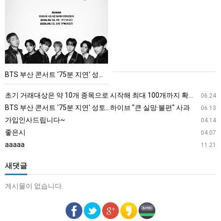
부
산
콘
서
트
'75
BTS 부산 콘서트 '75분 지연' 성토…하이브 "큰 실망·불편" 사과
분
지
초기 거래대상은 약 10개 종목으로 시작해 최대 100개까지 확대할 방침이다. 구체적인 거래 대상 ETF는 아직 확정되지 않았지만, 시장 대표성이나 거래량을 고려해 선정할 계획이다.
06.24
연'
BTS 부산 콘서트 '75분 지연' 성토…하이브 "큰 실망·불편" 사과
06.13
성
가입인사드립니다~
04.14
토…
좋은시
04.07
하
aaaaa
11.21
이
브
새댓글
"큰
게시물이 없습니다.
실
망
·