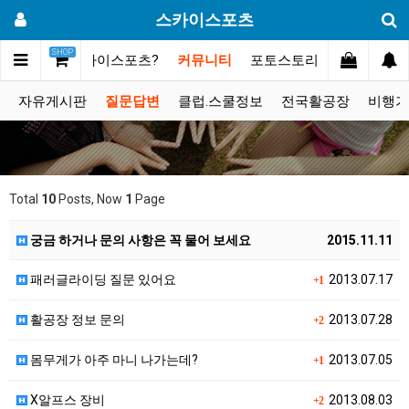
스카이스포츠
SHOP
메인
스카이스포츠?
커뮤니티
포토스토리
동영상갤러
자유게시판
질문답변
클럽.스쿨정보
전국활공장
비행기
Total
10
Posts, Now
1
Page
궁금 하거나 문의 사항은 꼭 물어 보세요
2015.11.11
패러글라이딩 질문 있어요
2013.07.17
+1
활공장 정보 문의
2013.07.28
+2
몸무게가 아주 마니 나가는데?
2013.07.05
+1
X알프스 장비
2013.08.03
+2