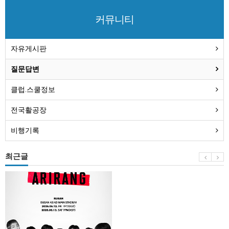
커뮤니티
자유게시판
질문답변
클럽.스쿨정보
전국활공장
비행기록
최근글
BTS
부
산
콘
서