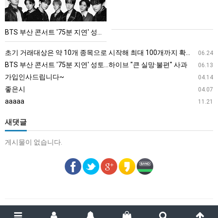
트
'75
BTS 부산 콘서트 '75분 지연' 성토…하이브 "큰 실망·불편" 사과
분
지
초기 거래대상은 약 10개 종목으로 시작해 최대 100개까지 확대할 방침이다. 구체적인 거래 대상 ETF는 아직 확정되지 않았지만, 시장 대표성이나 거래량을 고려해 선정할 계획이다.
06.24
연'
BTS 부산 콘서트 '75분 지연' 성토…하이브 "큰 실망·불편" 사과
06.13
성
가입인사드립니다~
04.14
토…
좋은시
04.07
하
aaaaa
11.21
이
브
새댓글
"큰
게시물이 없습니다.
실
망
·
불
편"
사