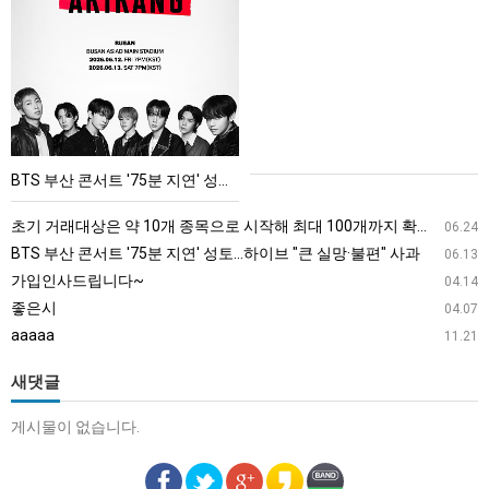
부
산
콘
서
트
'75
BTS 부산 콘서트 '75분 지연' 성토…하이브 "큰 실망·불편" 사과
분
지
초기 거래대상은 약 10개 종목으로 시작해 최대 100개까지 확대할 방침이다. 구체적인 거래 대상 ETF는 아직 확정되지 않았지만, 시장 대표성이나 거래량을 고려해 선정할 계획이다.
06.24
연'
BTS 부산 콘서트 '75분 지연' 성토…하이브 "큰 실망·불편" 사과
06.13
성
가입인사드립니다~
04.14
토…
좋은시
04.07
하
aaaaa
11.21
이
브
새댓글
"큰
게시물이 없습니다.
실
망
·