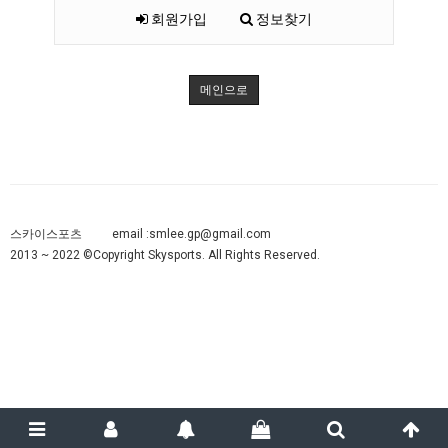
회원가입
정보찾기
메인으로
스카이스포츠
email :
smlee.gp@gmail.com
2013 ~ 2022 ©Copyright Skysports. All Rights Reserved.