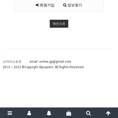
회원가입
정보찾기
메인으로
스카이스포츠
email :
smlee.gp@gmail.com
2013 ~ 2022 ©Copyright Skysports. All Rights Reserved.