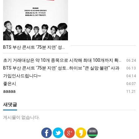
부
산
콘
서
트
'75
BTS 부산 콘서트 '75분 지연' 성토…하이브 "큰 실망·불편" 사과
분
지
초기 거래대상은 약 10개 종목으로 시작해 최대 100개까지 확대할 방침이다. 구체적인 거래 대상 ETF는 아직 확정되지 않았지만, 시장 대표성이나 거래량을 고려해 선정할 계획이다.
06.24
연'
BTS 부산 콘서트 '75분 지연' 성토…하이브 "큰 실망·불편" 사과
06.13
성
가입인사드립니다~
04.14
토…
좋은시
04.07
하
aaaaa
11.21
이
브
새댓글
"큰
게시물이 없습니다.
실
망
·