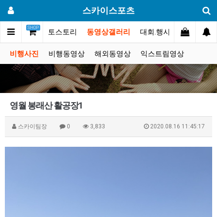
스카이스포츠
SHOP
커뮤니티
포토스토리
동영상갤러리
대회.행사
쇼핑몰
비행사진
비행동영상
해외동영상
익스트림영상
영월 봉래산 활공장1
스카이팀장
0
3,833
2020.08.16 11:45:17