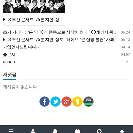
트
'75
BTS 부산 콘서트 '75분 지연' 성토…하이브 "큰 실망·불편" 사과
분
지
초기 거래대상은 약 10개 종목으로 시작해 최대 100개까지 확대할 방침이다. 구체적인 거래 대상 ETF는 아직 확정되지 않았지만, 시장 대표성이나 거래량을 고려해 선정할 계획이다.
06.24
연'
BTS 부산 콘서트 '75분 지연' 성토…하이브 "큰 실망·불편" 사과
06.13
성
가입인사드립니다~
04.14
토…
좋은시
04.07
하
aaaaa
11.21
이
브
새댓글
"큰
게시물이 없습니다.
실
망
·
불
편"
사