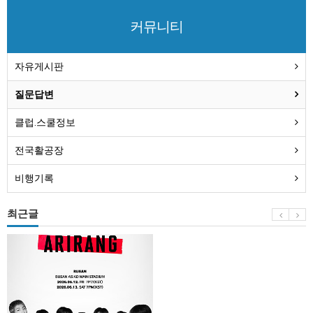
커뮤니티
자유게시판
질문답변
클럽.스쿨정보
전국활공장
비행기록
최근글
BTS
부
산
콘
서