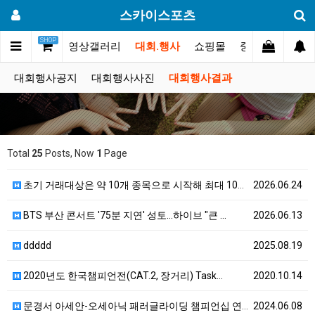
스카이스포츠
SHOP
포토스토리
동영상갤러리
대회.행사
쇼핑몰
중고장터
고
대회행사공지
대회행사사진
대회행사결과
Total
25
Posts, Now
1
Page
초기 거래대상은 약 10개 종목으로 시작해 최대 100…
2026.06.24
BTS 부산 콘서트 '75분 지연' 성토…하이브 "큰 …
2026.06.13
ddddd
2025.08.19
2020년도 한국챔피언전(CAT.2, 장거리) Task…
2020.10.14
문경서 아세안-오세아닉 패러글라이딩 챔피언십 연다
2024.06.08