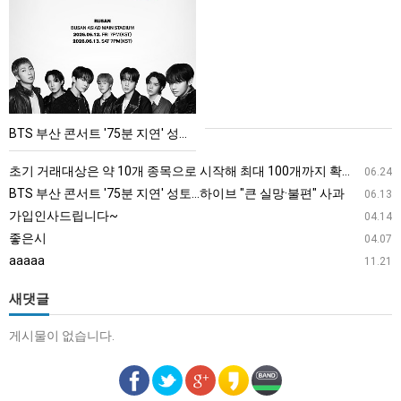
부
산
콘
서
트
'75
BTS 부산 콘서트 '75분 지연' 성토…하이브 "큰 실망·불편" 사과
분
지
초기 거래대상은 약 10개 종목으로 시작해 최대 100개까지 확대할 방침이다. 구체적인 거래 대상 ETF는 아직 확정되지 않았지만, 시장 대표성이나 거래량을 고려해 선정할 계획이다.
06.24
연'
BTS 부산 콘서트 '75분 지연' 성토…하이브 "큰 실망·불편" 사과
06.13
성
가입인사드립니다~
04.14
토…
좋은시
04.07
하
aaaaa
11.21
이
브
새댓글
"큰
게시물이 없습니다.
실
망
·