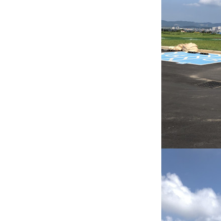
·
불
편"
사
과