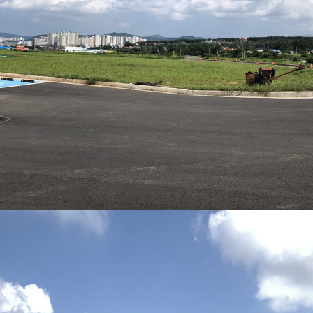
·
불
편"
사
과