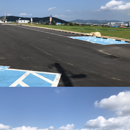
BTS
부
산
콘
BTS 부산 콘서트 '75분 지연' 성토…하이브 "큰 실망·불편" 사과
서
ddddd
11.21
08.19
트
초기 거래대상은 약 10개 종목으로 시작해 최대 100개까지 확대할 방침이다. 구체적인 거래 대상 ETF는 아직 확정되지 않았지만, 시장 대표성이나 거래량을
11.21
'75
BTS 부산 콘서트 '75분 지연' 성토…하이브 "큰 실망·
11.21
분
요?
가입인사드립니다~
09.17
지
좋은시
08.20
연'
aaaaa
성
토…
하
게시물이 없습니다.
이
브
"큰
실
망