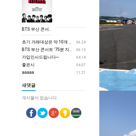
BTS
부
산
콘
BTS 부산 콘서트 '75분 지연' 성토…하이브 "큰 실망·불편" 사과
서
aaaa
08.19
트
초기 거래대상은 약 10개 종목으로 시작해 최대 100개까지 확대할 방침이다. 구체적인 거래 대상 ETF는 아직 확정되지 않았지만, 시장 대표성이나 거래량을 고려해 선정할 계획이다.
aaaaa
06.24
'75
BTS 부산 콘서트 '75분 지연' 성토…하이브 "큰 실망·불편" 사과
aaaaa
06.13
분
가입인사드립니다~
혹시 오프라인 모임이 있나
04.14
지
좋은시
회원가입 인사드립니다.
04.07
연'
aaaaa
11.21
성
새댓글
토…
하
게시물이 없습니다.
게시물이 없습니다.
이
브
"큰
실
망