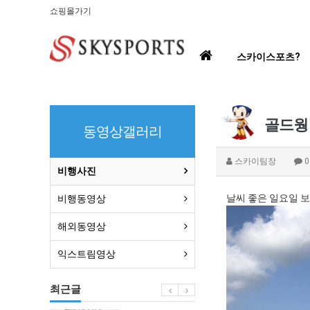
쇼핑몰가기
홈
스카이스포츠?
으
로
골드웡 
동영상갤러리
스카이팀장
비행사진
날씨 좋은 일요일 보
비행동영상
해외동영상
익스트림영상
최근글