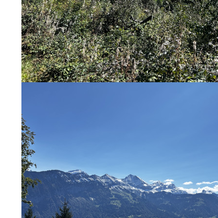
·
불
편"
사
과