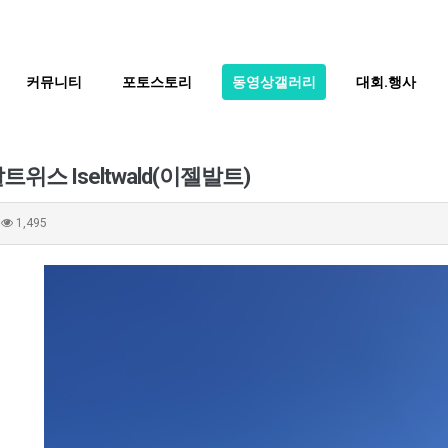
커뮤니티
포토스토리
동영상갤러리
대회.행사
위스 Iseltwald(이젤발트)
1,495