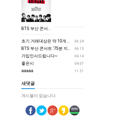
BTS
부
산
콘
BTS 부산 콘서트 '75분 지연' 성토…하이브 "큰 실망·불편" 사과
서
aaaa
08.19
트
초기 거래대상은 약 10개 종목으로 시작해 최대 100개까지 확대할 방침이다. 구체적인 거래 대상 ETF는 아직 확정되지 않았지만, 시장 대표성이나 거래량을 고려해 선정할 계획이다.
aaaaa
06.24
'75
BTS 부산 콘서트 '75분 지연' 성토…하이브 "큰 실망·불편" 사과
aaaaa
06.13
분
가입인사드립니다~
혹시 오프라인 모임이 있나
04.14
지
좋은시
회원가입 인사드립니다.
04.07
연'
aaaaa
11.21
성
새댓글
토…
하
게시물이 없습니다.
게시물이 없습니다.
이
브
"큰
실
망