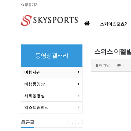
쇼핑몰가기
홈
스카이스포츠?
으
로
스위스 이젤발트
동영상갤러리
해와달
0
비행사진
비행동영상
해외동영상
익스트림영상
최근글