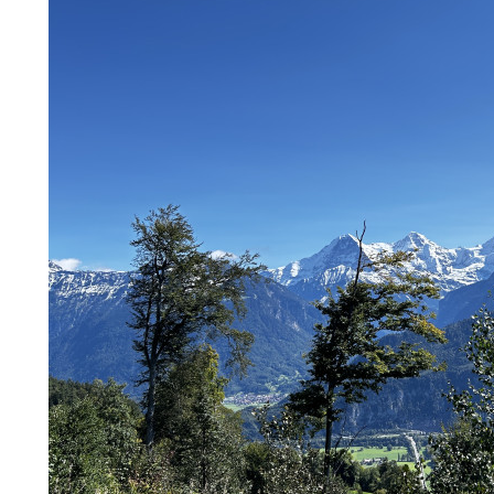
BTS
부
산
콘
BTS 부산 콘서트 '75분 지연' 성토…하이브 "큰 실망·불편" 사과
서
ddddd
11.21
08.19
트
초기 거래대상은 약 10개 종목으로 시작해 최대 100개까지 확대할 방침이다. 구체적인 거래 대상 ETF는 아직 확정되지 않았지만, 시장 대표성이나 거래량을
11.21
'75
BTS 부산 콘서트 '75분 지연' 성토…하이브 "큰 실망·
11.21
분
요?
가입인사드립니다~
09.17
지
좋은시
08.20
연'
aaaaa
성
토…
하
게시물이 없습니다.
이
브
"큰
실
망