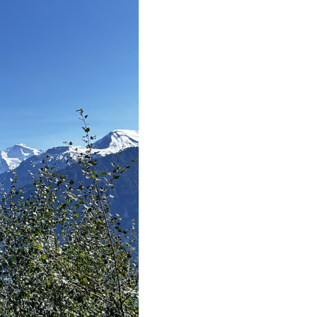
aaaa
11.21
 고려해 선정할 계획이다.
aaaaa
06.24
11.21
불편" 사과
aaaaa
06.13
11.21
혹시 오프라인 모임이 있나요?
04.14
09.17
회원가입 인사드립니다.
04.07
08.20
11.21