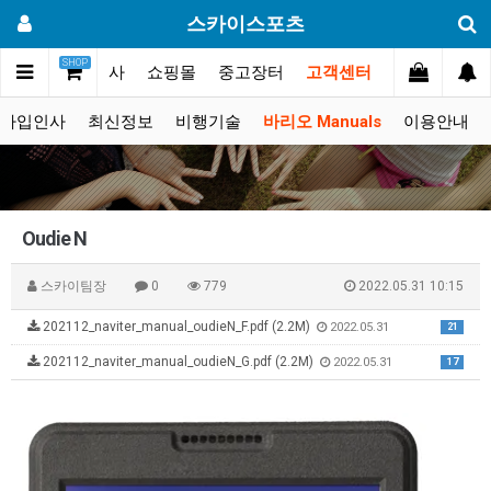
스카이스포츠
SHOP
갤러리
대회.행사
쇼핑몰
중고장터
고객센터
가입인사
최신정보
비행기술
바리오 Manuals
이용안내
Oudie N
스카이팀장
0
779
2022.05.31 10:15
202112_naviter_manual_oudieN_F.pdf (2.2M)
2022.05.31
21
202112_naviter_manual_oudieN_G.pdf (2.2M)
2022.05.31
17