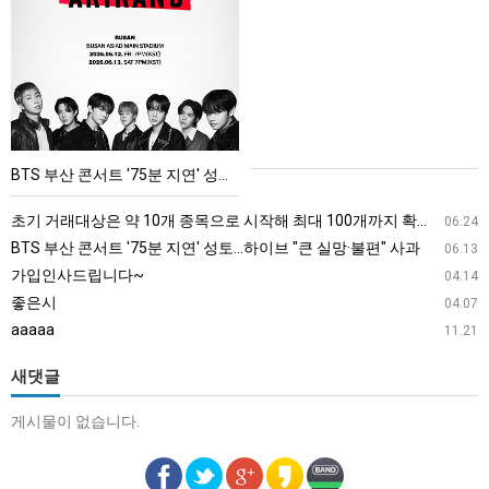
부
산
콘
서
트
'75
BTS 부산 콘서트 '75분 지연' 성토…하이브 "큰 실망·불편" 사과
분
지
초기 거래대상은 약 10개 종목으로 시작해 최대 100개까지 확대할 방침이다. 구체적인 거래 대상 ETF는 아직 확정되지 않았지만, 시장 대표성이나 거래량을 고려해 선정할 계획이다.
06.24
연'
BTS 부산 콘서트 '75분 지연' 성토…하이브 "큰 실망·불편" 사과
06.13
성
가입인사드립니다~
04.14
토…
좋은시
04.07
하
aaaaa
11.21
이
브
새댓글
"큰
게시물이 없습니다.
실
망
·