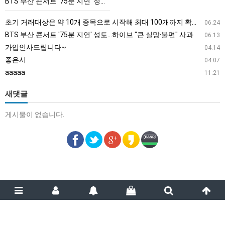
BTS 부산 콘서트 '75분 지연' 성토…하이브 "큰 실망·불편" 사과
분
지
초기 거래대상은 약 10개 종목으로 시작해 최대 100개까지 확대할 방침이다. 구체적인 거래 대상 ETF는 아직 확정되지 않았지만, 시장 대표성이나 거래량을 고려해 선정할 계획이다.
06.24
연'
BTS 부산 콘서트 '75분 지연' 성토…하이브 "큰 실망·불편" 사과
06.13
성
가입인사드립니다~
04.14
토…
좋은시
04.07
하
aaaaa
11.21
이
브
새댓글
"큰
게시물이 없습니다.
실
망
·
불
편"
사
과
스카이스포츠
email :
smlee.gp@gmail.com
2013 ~ 2022 ©Copyright Skysports. All Rights Reserved.