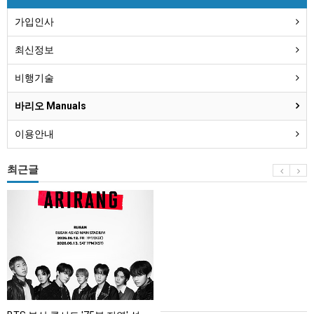
가입인사
최신정보
비행기술
바리오 Manuals
이용안내
최근글
BTS
부
산
콘
서
트
'75