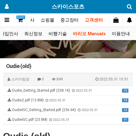
스카이스포츠
SHOP
갤러리
대회.행사
쇼핑몰
중고장터
고객센터
가입인사
최신정보
비행기술
바리오 Manuals
이용안내
Oudie (old)
스카이팀장
0
849
2022.05.31 10:31
Oudie_Getting_Started.pdf (258.1K)
2022.05.31
12
Oudie2.pdf (13.8M)
2022.05.31
13
OudieIGC_Getting_Started.pdf (236.6K)
2022.05.31
12
OudieIGC.pdf (23.8M)
2022.05.31
11