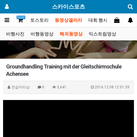
스카이스포츠
SHOP
커뮤니티
포토스토리
동영상갤러리
대회.행사
쇼핑몰
비행사진
비행동영상
해외동영상
익스트림영상
Groundhandling Training mit der Gleitschirmschule
Achensee
전갈자리남
0
3,641
2016.12.08 12:01:39