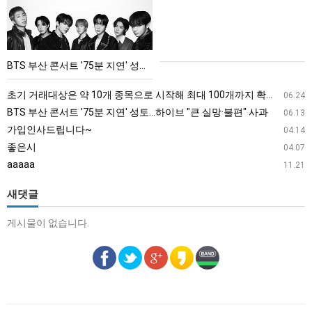
콘
서
트
'75
BTS 부산 콘서트 '75분 지연' 성토…하이브 "큰 실망·불편" 사과
분
지
초기 거래대상은 약 10개 종목으로 시작해 최대 100개까지 확대할 방침이다. 구체적인 거래 대상 ETF는 아직 확정되지 않았지만, 시장 대표성이나 거래량을 고려해 선정할 계획이다.
06.24
연'
BTS 부산 콘서트 '75분 지연' 성토…하이브 "큰 실망·불편" 사과
06.13
성
가입인사드립니다~
04.14
토…
좋은시
04.07
하
aaaaa
11.21
이
브
새댓글
"큰
게시물이 없습니다.
실
망
·
불
편"