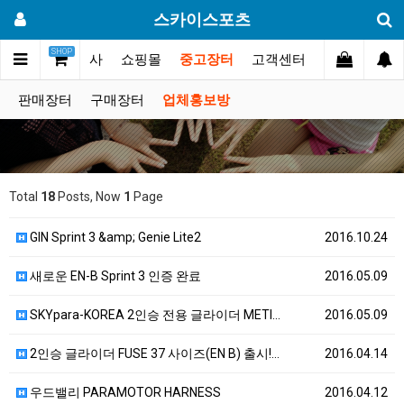
스카이스포츠
SHOP
갤러리
대회.행사
쇼핑몰
중고장터
고객센터
판매장터
구매장터
업체홍보방
Total
18
Posts, Now
1
Page
GIN Sprint 3 &amp; Genie Lite2
2016.10.24
새로운 EN-B Sprint 3 인증 완료
2016.05.09
SKYpara-KOREA 2인승 전용 글라이더 METI…
2016.05.09
2인승 글라이더 FUSE 37 사이즈(EN B) 출시!…
2016.04.14
우드밸리 PARAMOTOR HARNESS
2016.04.12