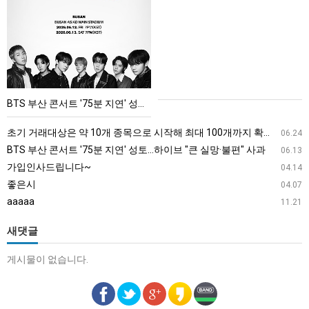
부
산
콘
서
트
'75
BTS 부산 콘서트 '75분 지연' 성토…하이브 "큰 실망·불편" 사과
분
지
초기 거래대상은 약 10개 종목으로 시작해 최대 100개까지 확대할 방침이다. 구체적인 거래 대상 ETF는 아직 확정되지 않았지만, 시장 대표성이나 거래량을 고려해 선정할 계획이다.
06.24
연'
BTS 부산 콘서트 '75분 지연' 성토…하이브 "큰 실망·불편" 사과
06.13
성
가입인사드립니다~
04.14
토…
좋은시
04.07
하
aaaaa
11.21
이
브
새댓글
"큰
게시물이 없습니다.
실
망
·