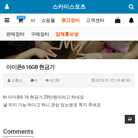
스카이스포츠
SHOP
갤러리
대회.행사
쇼핑몰
중고장터
고객센터
판매장터
구매장터
업체홍보방
아이폰6 16GB 현금가
오름산
0
4,138
2015.01.22 18:40:56
kt 아이폰6 16 현금가 29만원이라고 하네요
낼 까지 가능 하다고 하니 관심 있는분은 쪽지 주세요
Comments