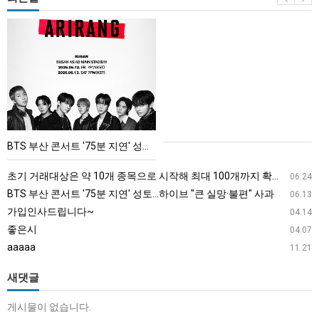
BTS
부
산
콘
서
트
'75
BTS 부산 콘서트 '75분 지연' 성토…하이브 "큰 실망·불편" 사과
분
지
초기 거래대상은 약 10개 종목으로 시작해 최대 100개까지 확대할 방침이다. 구체적인 거래 대상 ETF는 아직 확정되지 않았지만, 시장 대표성이나 거래량을 고려해 선정할 계획이다.
06.24
연'
BTS 부산 콘서트 '75분 지연' 성토…하이브 "큰 실망·불편" 사과
06.13
성
가입인사드립니다~
04.14
토…
좋은시
04.07
하
aaaaa
11.21
이
브
새댓글
"큰
게시물이 없습니다.
실