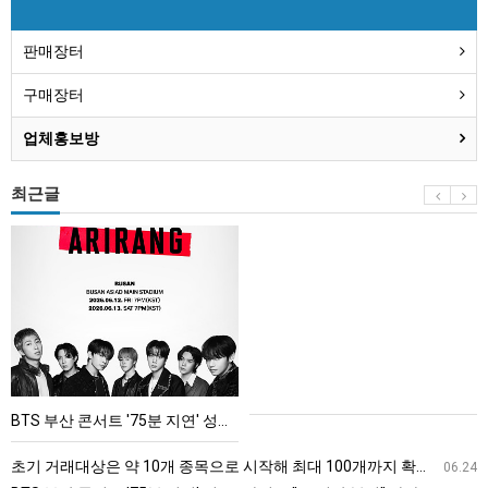
판매장터
구매장터
업체홍보방
최근글
BTS
부
산
콘
서
트
'75
BTS 부산 콘서트 '75분 지연' 성토…하이브 "큰 실망·불편" 사과
분
지
초기 거래대상은 약 10개 종목으로 시작해 최대 100개까지 확대할 방침이다. 구체적인 거래 대상 ETF는 아직 확정되지 않았지만, 시장 대표성이나 거래량을 고려해 선정할 계획이다.
06.24
연'