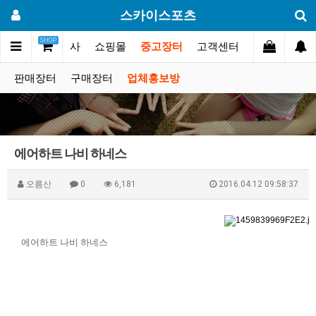
스카이스포츠
SHOP
갤러리
대회.행사
쇼핑몰
중고장터
고객센터
판매장터
구매장터
업체홍보방
에어하트 나비 하네스
오름산
0
6,181
2016.04.12 09:58:37
에어하트 나비 하네스