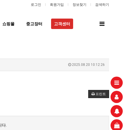
로그인
회원가입
정보찾기
검색하기
전
쇼핑몰
중고장터
고객센터
체
메
뉴
2025.08.20 10:12:26
프린트
다.