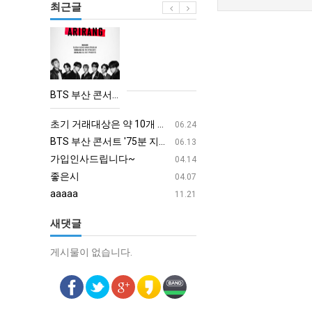
최근글
BTS
부
산
콘
BTS 부산 콘서트 '75분 지연' 성토…하이브 "큰 실망·불편" 사과
서
aaaa
08.19
트
초기 거래대상은 약 10개 종목으로 시작해 최대 100개까지 확대할 방침이다. 구체적인 거래 대상 ETF는 아직 확정되지 않았지만, 시장 대표성이나 거래량을 고려해 선정할 계획이다.
aaaaa
06.24
'75
BTS 부산 콘서트 '75분 지연' 성토…하이브 "큰 실망·불편" 사과
aaaaa
06.13
분
가입인사드립니다~
혹시 오프라인 모임이 있나
04.14
지
좋은시
회원가입 인사드립니다.
04.07
연'
aaaaa
11.21
성
새댓글
토…
하
게시물이 없습니다.
게시물이 없습니다.
이
브
"큰