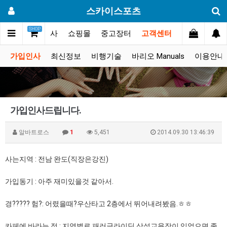
스카이스포츠
SHOP
갤러리
대회.행사
쇼핑몰
중고장터
고객센터
가입인사
최신정보
비행기술
바리오 Manuals
이용안내
가입인사드립니다.
알바트로스
1
5,451
2014.09.30 13:46:39
사는지역 : 전남 완도(직장은강진)
가입동기 : 아주 재미있을것 같아서.
경????? 험?: 어렸을때?우산타고 2층에서 뛰어내려봤음.ㅎㅎ
카페에 바라는 점 : 지역별로 패러글라이딩 상설교육장이 있었으면 좋