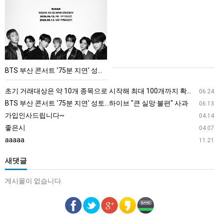
부
산
콘
서
트
'75
BTS 부산 콘서트 '75분 지연' 성토…하이브 "큰 실망·불편" 사과
분
지
초기 거래대상은 약 10개 종목으로 시작해 최대 100개까지 확대할 방침이다. 구체적인 거래 대상 ETF는 아직 확정되지 않았지만, 시장 대표성이나 거래량을 고려해 선정할 계획이다.
06.24
연'
BTS 부산 콘서트 '75분 지연' 성토…하이브 "큰 실망·불편" 사과
06.13
성
가입인사드립니다~
04.14
토…
좋은시
04.07
하
aaaaa
11.21
이
브
새댓글
"큰
게시물이 없습니다.
실
망
·