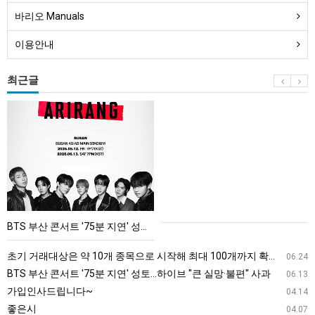
바리오 Manuals
이용안내
최근글
BTS
부
산
콘
서
트
'75
BTS 부산 콘서트 '75분 지연' 성토…하이브 "큰 실망·불편" 사과
분
지
초기 거래대상은 약 10개 종목으로 시작해 최대 100개까지 확대할 방침이다. 구체적인 거래 대상 ETF는 아직 확정되지 않았지만, 시장 대표성이나 거래량을 고려해 선정할 계획이다.
06.24
연'
BTS 부산 콘서트 '75분 지연' 성토…하이브 "큰 실망·불편" 사과
06.13
성
가입인사드립니다~
04.14
토…
좋은시
04.07