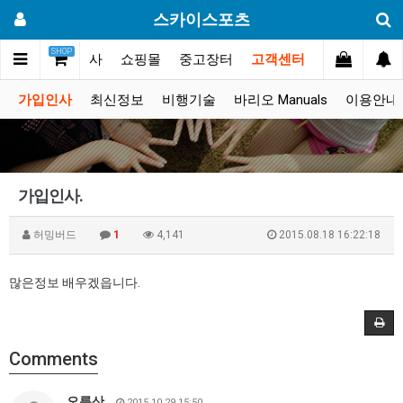
스카이스포츠
SHOP
갤러리
대회.행사
쇼핑몰
중고장터
고객센터
가입인사
최신정보
비행기술
바리오 Manuals
이용안내
가입인사.
허밍버드
1
4,141
2015.08.18 16:22:18
많은정보 배우겠읍니다.
Comments
오름산
2015.10.29 15:50