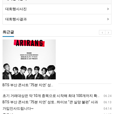
대회행사사진
대회행사결과
최근글
BTS
부
산
콘
서
트
'75
BTS 부산 콘서트 '75분 지연' 성토…하이브 "큰 실망·불편" 사과
분
지
초기 거래대상은 약 10개 종목으로 시작해 최대 100개까지 확대할 방침이다. 구체적인 거래 대상 ETF는 아직 확정되지 않았지만, 시장 대표성이나 거래량을 고려해 선정할 계획이다.
06.24
연'
BTS 부산 콘서트 '75분 지연' 성토…하이브 "큰 실망·불편" 사과
06.13
성
가입인사드립니다~
04.14
토…