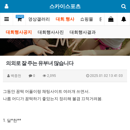
스카이스포츠
SHOP
포토스토리
동영상갤러리
대회.행사
쇼핑몰
중고장터
고
대회행사공지
대회행사사진
대회행사결과
의외로 잘 주는 유부녀 많습니다
백종천
0
2,095
2025.01.02 13:41:03
그동안 꽁떡 어플이랑 채팅사이트 여러개 쓰면서..
나름 어디가 꽁떡하기 좋았는지 정리해 볼겸 끄적거려봄.
1. 달*한**