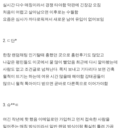
실시간 다수 매칭이라서 경쟁 타야함 막판에 긴장감 오짐
처음이 어렵고 살아남으면 이후로는 수월함
요즘은 심사가 까다로워져서 새로운 남여 유입이 없어보임
2. ㄷ단*
한창 랜덤채팅 인기탈때 흥했던 곳으로 홈런후기도 많았고
나같은 평민들도 이곳에서 꿀 많이 빨았음 최근에 다시 깔아봤는데
사람도 없고 조건글로 넘쳐난다. 쪽지 보내고 기다리다 보면 간혹
월척이 뜨기는 하는데 여유 시간 많을때 해야함 강태공들이
많으니 월척 톡아이디 받으면 곧바로 다른쪽으로 이어가야함
3. 슈**ㅌ
여긴 작년에 핫 했음 이메일로만 가입하고 먼저 접속한 사람을
밀어주는 매칭 방식이라서 일반 랜덤 방식이랑 확실히 틀려 가끔