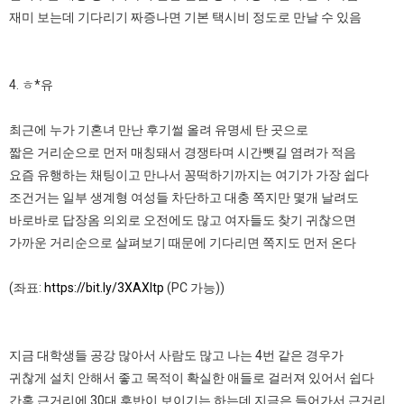
재미 보는데 기다리기 짜증나면 기본 택시비 정도로 만날 수 있음
4. ㅎ*유
최근에 누가 기혼녀 만난 후기썰 올려 유명세 탄 곳으로
짧은 거리순으로 먼저 매칭돼서 경쟁타며 시간뺏길 염려가 적음
요즘 유행하는 채팅이고 만나서 꽁떡하기까지는 여기가 가장 쉽다
조건거는 일부 생계형 여성들 차단하고 대충 쪽지만 몇개 날려도
바로바로 답장옴 의외로 오전에도 많고 여자들도 찾기 귀찮으면
가까운 거리순으로 살펴보기 때문에 기다리면 쪽지도 먼저 온다
(좌표:
https://bit.ly/3XAXItp
(PC 가능))
지금 대학생들 공강 많아서 사람도 많고 나는 4번 같은 경우가
귀찮게 설치 안해서 좋고 목적이 확실한 애들로 걸러져 있어서 쉽다
간혹 근거리에 30대 후반이 보이기는 하는데 지금은 들어가서 근거리