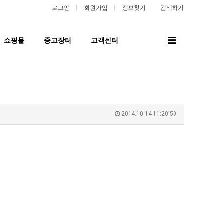
로그인
회원가입
정보찾기
검색하기
전
쇼핑몰
중고장터
고객센터
체
메
뉴
2014.10.14 11:20:50