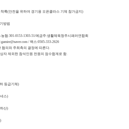
편"
정밀착륙(안전을 위하여 경기용 오픈클라스 기체 참가금지)
사
과
경기방법
농협:301-0153-1303-51/예금주:생활체육청주시패러연합회
amire@naver.com / 팩스:0505-333-2626
간 협의와 주최측의 결정에 따른다.
상자 제외한 참석인원 전원의 점수합계로 함.
B 이하 등급기체)
하네스)
낙하산)
)