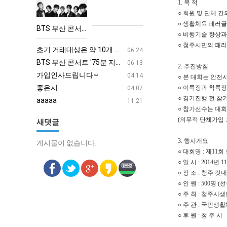
1. 목 적
산
○ 회원 및 단체 
콘
○ 생활체육 패러
BTS 부산 콘서트 '75분 지연' 성토…하이브 "큰 실망·불편" 사과
○ 비행기술 향상과
서
aaaa
08.19
○ 청주시민의 패
트
초기 거래대상은 약 10개 종목으로 시작해 최대 100개까지 확대할 방침이다. 구체적인 거래 대상 ETF는 아직 확정되지 않았지만, 시장 대표성이나 거래량을 고려해 선정할 계획이다.
aaaaa
06.24
'75
BTS 부산 콘서트 '75분 지연' 성토…하이브 "큰 실망·불편" 사과
aaaaa
06.13
2. 추진방침
분
가입인사드립니다~
혹시 오프라인 모임이 있나
04.14
○ 본 대회는 안전
지
좋은시
회원가입 인사드립니다.
○ 이륙장과 착륙
04.07
연'
○ 경기진행 전 
aaaaa
11.21
○ 참가선수는 대
성
(의무적 단체가입 
새댓글
토…
하
3. 행사개요
게시물이 없습니다.
게시물이 없습니다.
이
○ 대회명 : 제
브
○ 일 시 : 2014년 1
○ 장 소 : 청주
"큰
○ 인 원 : 500명
실
○ 주 최 : 청주
망
○ 주 관 : 국
·
○ 후 원 : 청 주 시
불