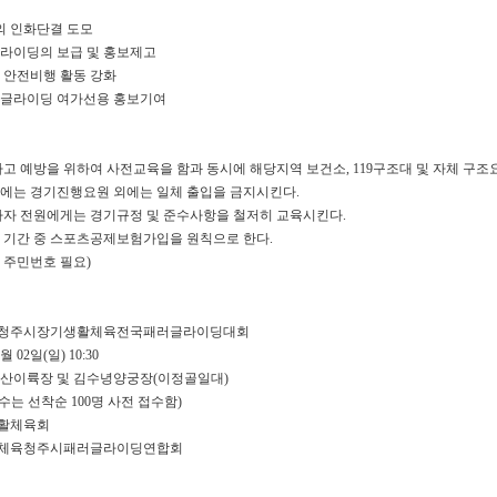
산
간의 인화단결 도모
콘
글라이딩의 보급 및 홍보제고
BTS 부산 콘서트 '75분 지연' 성토…하이브 "큰 실망·불편" 사과
 안전비행 활동 강화
서
ddddd
11.21
08.19
러글라이딩 여가선용 홍보기여
트
초기 거래대상은 약 10개 종목으로 시작해 최대 100개까지 확대할 방침이다. 구체적인 거래 대상 ETF는 아직 확정되지 않았지만, 시장 대표성이나 거래량을
11.21
'75
BTS 부산 콘서트 '75분 지연' 성토…하이브 "큰 실망·
11.21
분
요?
가입인사드립니다~
09.17
사고 예방을 위하여 사전교육을 함과 동시에 해당지역 보건소, 119구조대 및 자체 구
지
좋은시
장에는 경기진행요원 외에는 일체 출입을 금지시킨다.
08.20
참가자 전원에게는 경기규정 및 준수사항을 철저히 교육시킨다.
연'
aaaaa
회 기간 중 스포츠공제보험가입을 원칙으로 한다.
성
: 주민번호 필요)
토…
하
게시물이 없습니다.
이
11회 청주시장기생활체육전국패러글라이딩대회
브
1월 02일(일) 10:30
 것대산이륙장 및 김수녕양궁장(이정골일대)
"큰
 (선수는 선착순 100명 사전 접수함)
실
시생활체육회
망
민생활체육청주시패러글라이딩연합회
·
불