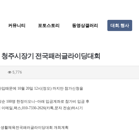
커뮤니티
포토스토리
동영상갤러리
대회.행사
회 청주시장기 전국패러글라이딩대회
0
5,776
입때문에 10월 20일 12시(정오) 까지만 참가신청을
순 100명 한정이오니~아래 입금계좌로 참가비 입금 후
메일,팩스,010-7330-2626(카톡,문자 전송)하시기
장기생활체육전국패러글라이딩대회 개최계획
BTS
부