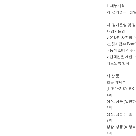
4. 세부계획
편"
가. 경기종목 : 
사
과
나. 경기운영 및 
1) 경기운영
○ 온라인 사전접수-
-신청서접수 E-mail:g
○ 동점 일때 선수
○ 단체전은 개인수
따르도록 한다.
시 상 품
초급 기체부
(LTF-1~2, EN-
1위
상장, 상품 (일반
2위
상장, 상품 (구조
3위
상장, 상품 (비행복
4위