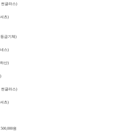
캠 썬글라스)
드셔츠)
이상 등급기체)
하네스)
낙하산)
)
캠 썬글라스)
드셔츠)
00,000원