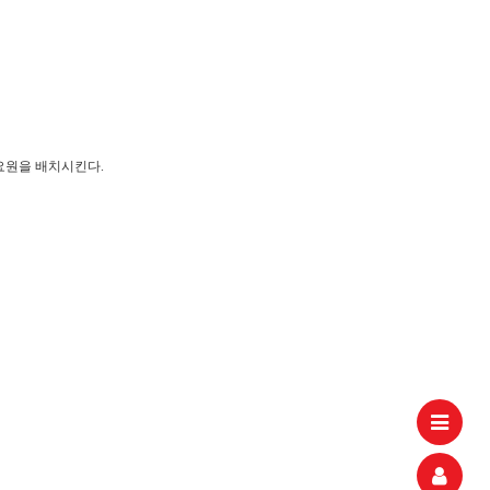
aaaa
11.21
 고려해 선정할 계획이다.
aaaaa
06.24
11.21
불편" 사과
aaaaa
06.13
11.21
혹시 오프라인 모임이 있나요?
04.14
09.17
조요원을 배치시킨다.
회원가입 인사드립니다.
04.07
08.20
11.21