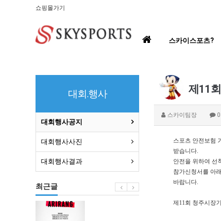
쇼핑몰가기
홈
스카이스포츠?
으
로
제11
대회.행사
스카이팀장
대회행사공지
스포츠 안전보험 가
대회행사사진
받습니다.
대회행사결과
안전을 위하여 선착
참가신청서를 아래 이
바랍니다.
최근글
제11회 청주시
BTS
부