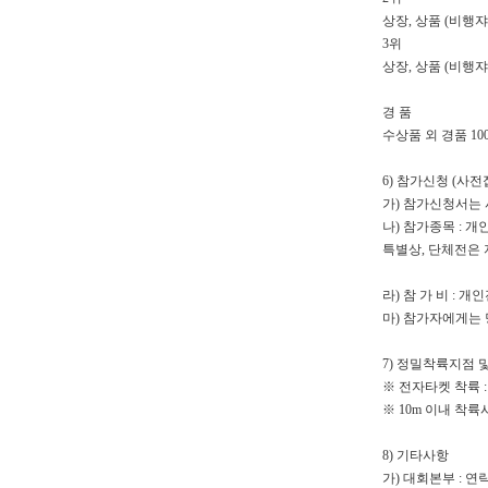
상장, 상품 (비행쟈
3위
상장, 상품 (비행쟈
경 품
수상품 외 경품 10
6) 참가신청 (사전
가) 참가신청서는 
나) 참가종목 : 개
특별상, 단체전은 
라) 참 가 비 : 개인
마) 참가자에게는 
7) 정밀착륙지점 
※ 전자타켓 착륙 
※ 10m 이내 착
8) 기타사항
가) 대회본부 : 연락처