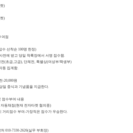
켓)
켓)
0 여점
접수 선착순 100명 한정)
사전에 받고 당일 착륙장에서 서명 접수함.
인전(초급,고급), 단체전, 특별상(여성부/학생부)
자동 집계함.
전-20,000원
당일 중식과 기념품을 지급한다.
및 점수부여 내용
: 자동채점(현재 전자타켓 협의중)
륙시 거리점수 부여-가장적은 점수가 우승한다.
 010-7330-2626(실무 부회장)