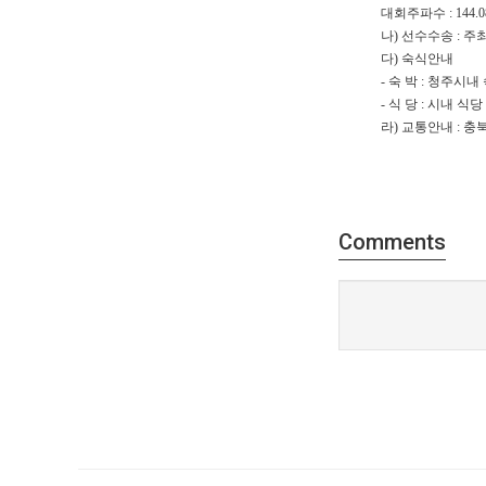
대회주파수 : 144.08
나) 선수수송 : 주
다) 숙식안내
- 숙 박 : 청주시
- 식 당 : 시내 식
라) 교통안내 : 충
Comments