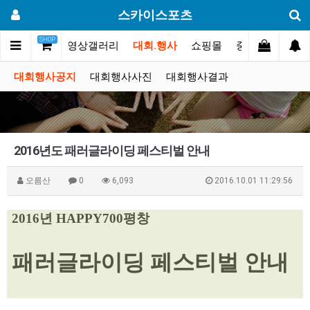
스카이스포츠
SHOP
포토스토리
동영상갤러리
대회.행사
쇼핑몰
중고장터
고
대회행사공지
대회행사사진
대회행사결과
2016년도 패러글라이딩 페스티벌 안내
오름산
0
6,093
2016.10.01 11:29:56
2016년 HAPPY700평창
패러글라이딩 페스티벌 안내