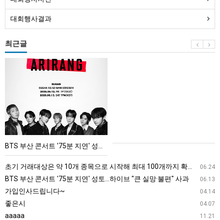
대회행사결과
최근글
BTS
부
산
콘
서
트
'75
BTS 부산 콘서트 '75분 지연' 성토…하이브 "큰 실망·불편" 사과
분
지
초기 거래대상은 약 10개 종목으로 시작해 최대 100개까지 확대할 방침이다. 구체적인 거래 대상 ETF는 아직 확정되지 않았지만, 시장 대표성이나 거래량을 고려해 선정할 계획이다.
06.24
연'
BTS 부산 콘서트 '75분 지연' 성토…하이브 "큰 실망·불편" 사과
06.13
성
가입인사드립니다~
04.14
토…
좋은시
04.07
하
aaaaa
11.21