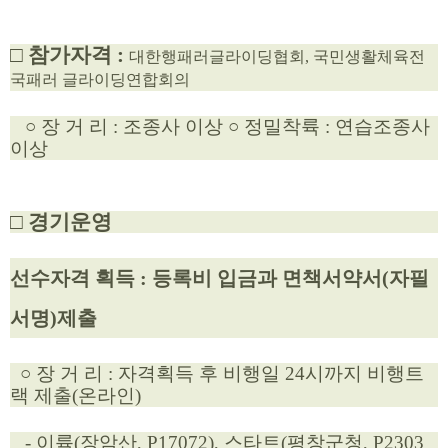
□ 참가자격 :
대한행패러글라이딩협회, 국민생활체육전
국패러 글라이딩연합회의
○ 장 거 리 : 조종사 이상 ○ 정밀착륙 : 연습조종사
이상
□ 경기운영
선수자격 획득 : 등록비 입금과 면책서약서(자필
서명)제출
○ 장 거 리 :
자격획득 후 비행일 24시까지 비행트
랙 제출(온라인)
- 이륙(장암산, P17072), 스타트(
평창군청, P2303