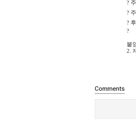
?
?
?
?
붙
2.
Comments