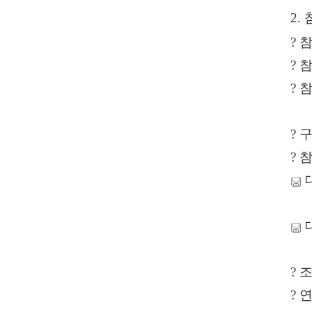
편"
2.
사
?
과
?
?
?
?
참
?
조
?
연