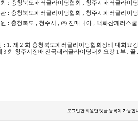
주최
:
충청북도패러글라이딩협회
,
청주시패러글라이
주관
:
충청북도패러글라이딩협회
,
청주시패러글라이
후원
:
충청북도
,
청주시
,
㈜
진매니아
,
백화산패러스쿨
임
: 1.
제
2
회
충청북도패러글라이딩협회장배 대회요
제
3
회 청주시장배
전국패러글라이딩대회요강
1
부
.
끝
로그인한 회원만 댓글 등록이 가능합니