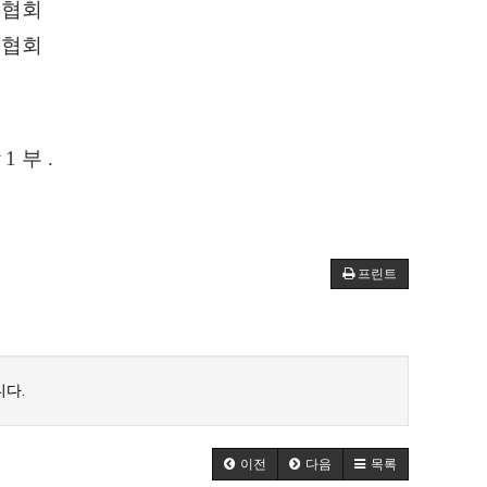
딩협회
딩협회
강
1
부
.
.
프린트
다.
이전
다음
목록