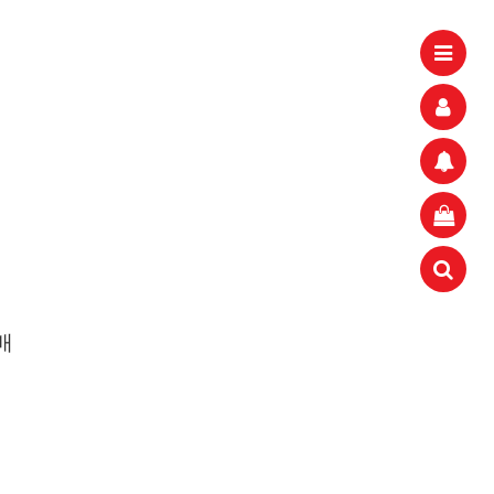
aaaa
11.21
 고려해 선정할 계획이다.
aaaaa
06.24
11.21
불편" 사과
aaaaa
06.13
11.21
혹시 오프라인 모임이 있나요?
04.14
09.17
회원가입 인사드립니다.
04.07
08.20
11.21
배