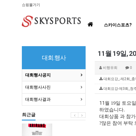
쇼핑몰가기
홈
스카이스포츠?
으
로
11월 19일, 
대회.행사
비행유희
0
대회행사공지
대회요강_-제2회_충북
대회행사사진
대회요강-제3회_청주시
대회행사결과
11월
19일 토요
하였습니다.
최근글
대회상품 과 참
?많은 참여 부탁
BTS
부