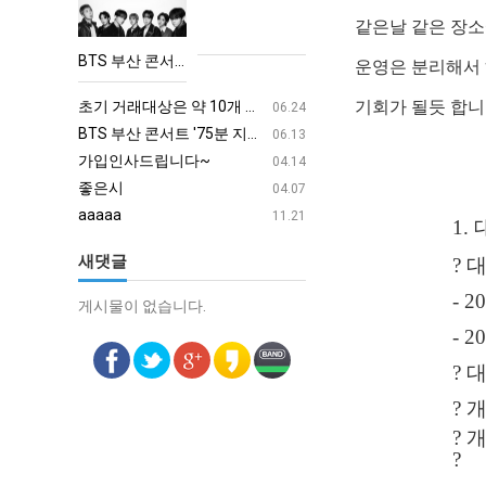
산
같은날 같은 장소
콘
BTS 부산 콘서트 '75분 지연' 성토…하이브 "큰 실망·불편" 사과
운영은 분리해서 
서
aaaa
08.19
트
초기 거래대상은 약 10개 종목으로 시작해 최대 100개까지 확대할 방침이다. 구체적인 거래 대상 ETF는 아직 확정되지 않았지만, 시장 대표성이나 거래량을 고려해 선정할 계획이다.
aaaaa
기회가 될듯 합니
06.24
'75
BTS 부산 콘서트 '75분 지연' 성토…하이브 "큰 실망·불편" 사과
aaaaa
06.13
분
가입인사드립니다~
혹시 오프라인 모임이 있나
04.14
지
좋은시
회원가입 인사드립니다.
04.07
연'
aaaaa
11.21
1.
성
새댓글
?
토…
하
- 2
게시물이 없습니다.
게시물이 없습니다.
이
- 2
브
?
"큰
실
?
개
망
?
·
?
불