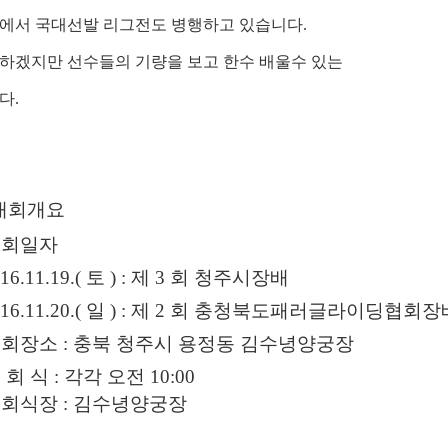
산
에서 국대선발 리그전도 병행하고 있습니다.
콘
BTS 부산 콘서트 '75분 지연' 성토…하이브 "큰 실망·불편" 사과
하겠지만 선수들의 기량을 보고 한수 배울수 있는
서
ddddd
11.21
08.19
트
다.
초기 거래대상은 약 10개 종목으로 시작해 최대 100개까지 확대할 방침이다. 구체적인 거래 대상 ETF는 아직 확정되지 않았지만, 시장 대표성이나 거래량을
11.21
'75
BTS 부산 콘서트 '75분 지연' 성토…하이브 "큰 실망·
11.21
분
요?
가입인사드립니다~
09.17
지
좋은시
08.20
연'
aaaaa
대회개요
성
대회일자
토…
하
016.11.19.(
토
) :
제
3
회 청주시장배
게시물이 없습니다.
이
016.11.20.(
일
) :
제
2
회 충청북도패러글라이딩협회장
브
대회장소
:
충북 청주시 용정동 김수녕양궁장
"큰
실
 회 식
:
각각 오전
10:00
망
개회식장
:
김수녕양궁장
·
불