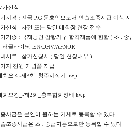
편"
참가신청
사
참가자격
:
전국
P.G
동호인으로서 연습조종사급 이상 자
과
참가신청
:
사전 또는 당일 대회장 현장 접수
참가기종
:
국제공인 감항기구 합격제품에 한함
(
초
.
중
러글라이딩
:EN/DHV/AFNOR
구비서류
:
참가신청서
(
당일 현장배부
)
가자 전원 기념품 지급
대회요강-제3회_청주시장기.hwp
대회요강_-제2회_충북협회장배.hwp
종사급은 본인이 원하는 기체로 등록할 수 있다
습조종사급은 초
.
중급자용으로만 등록할 수 있다