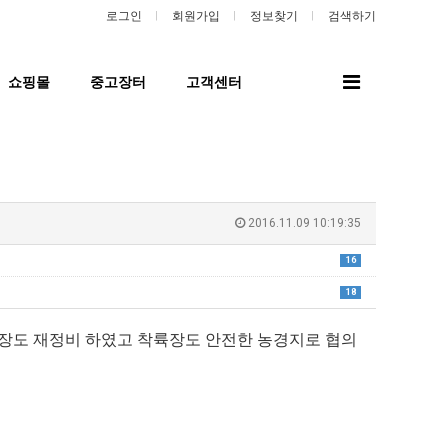
로그인
회원가입
정보찾기
검색하기
전
쇼핑몰
중고장터
고객센터
체
메
뉴
2016.11.09 10:19:35
16
18
이륙장도 재정비 하였고 착륙장도 안전한 농경지로 협의