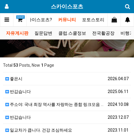
스카이스포츠
SHOP
메인
스카이스포츠?
커뮤니티
포토스토리
동영상갤러
자유게시판
질문답변
클럽.스쿨정보
전국활공장
비행기
Total
53
Posts, Now
1
Page
좋은시
2026.04.07
반갑습니다
2025.06.11
주소야: 국내 최장 역사를 자랑하는 종합 링크모음 사이…
2024.10.08
반갑습니다
2023.12.07
일교차가 큽니다. 건강 조심하세요
2023.11.01