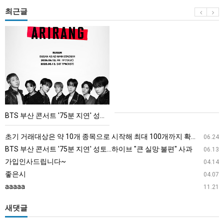
최근글
BTS
부
산
콘
서
트
'75
BTS 부산 콘서트 '75분 지연' 성토…하이브 "큰 실망·불편" 사과
분
지
초기 거래대상은 약 10개 종목으로 시작해 최대 100개까지 확대할 방침이다. 구체적인 거래 대상 ETF는 아직 확정되지 않았지만, 시장 대표성이나 거래량을 고려해 선정할 계획이다.
06.24
연'
BTS 부산 콘서트 '75분 지연' 성토…하이브 "큰 실망·불편" 사과
06.13
성
가입인사드립니다~
04.14
토…
좋은시
04.07
하
aaaaa
11.21
이
브
새댓글
"큰