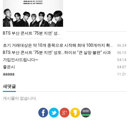
콘
서
트
'75
BTS 부산 콘서트 '75분 지연' 성토…하이브 "큰 실망·불편" 사과
분
지
초기 거래대상은 약 10개 종목으로 시작해 최대 100개까지 확대할 방침이다. 구체적인 거래 대상 ETF는 아직 확정되지 않았지만, 시장 대표성이나 거래량을 고려해 선정할 계획이다.
06.24
연'
BTS 부산 콘서트 '75분 지연' 성토…하이브 "큰 실망·불편" 사과
06.13
성
가입인사드립니다~
04.14
토…
좋은시
04.07
하
aaaaa
11.21
이
브
새댓글
"큰
게시물이 없습니다.
실
망
·
불
편"