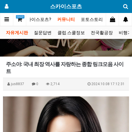
스카이스포츠
SHOP
메인
스카이스포츠?
커뮤니티
포토스토리
동영상갤러
자유게시판
질문답변
클럽.스쿨정보
전국활공장
비행기
주소야: 국내 최장 역사를 자랑하는 종합 링크모음 사이
트
jus8837
0
2,714
2024.10.08 17:12:31