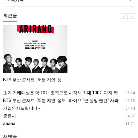
비행기록
최근글
BTS
부
산
콘
서
트
'75
BTS 부산 콘서트 '75분 지연' 성토…하이브 "큰 실망·불편" 사과
분
지
초기 거래대상은 약 10개 종목으로 시작해 최대 100개까지 확대할 방침이다. 구체적인 거래 대상 ETF는 아직 확정되지 않았지만, 시장 대표성이나 거래량을 고려해 선정할 계획이다.
06.24
연'
BTS 부산 콘서트 '75분 지연' 성토…하이브 "큰 실망·불편" 사과
06.13
성
가입인사드립니다~
04.14
토…
좋은시
04.07
하
aaaaa
11.21
이
브
새댓글