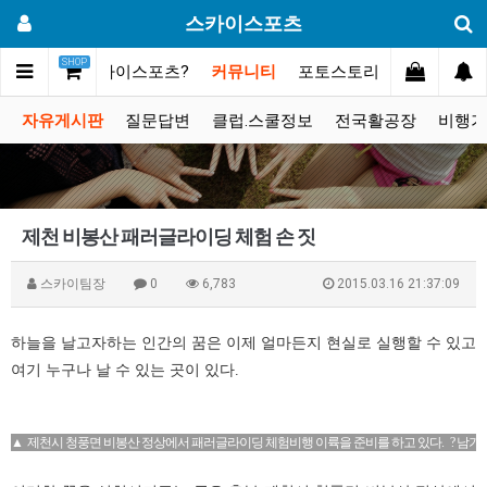
스카이스포츠
SHOP
메인
스카이스포츠?
커뮤니티
포토스토리
동영상갤러
자유게시판
질문답변
클럽.스쿨정보
전국활공장
비행기
제천 비봉산 패러글라이딩 체험 손 짓
스카이팀장
0
6,783
2015.03.16 21:37:09
하늘을 날고자하는 인간의 꿈은 이제 얼마든지 현실로 실행할 수 있고
여기 누구나 날 수 있는 곳이 있다.
▲ 제천시 청풍면 비봉산 정상에서 패러글라이딩 체험비행 이륙을 준비를 하고 있다. ? 남기