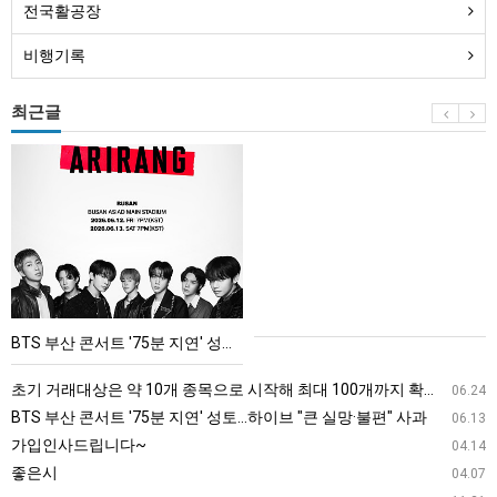
전국활공장
비행기록
최근글
BTS
부
산
콘
서
트
'75
BTS 부산 콘서트 '75분 지연' 성토…하이브 "큰 실망·불편" 사과
분
지
초기 거래대상은 약 10개 종목으로 시작해 최대 100개까지 확대할 방침이다. 구체적인 거래 대상 ETF는 아직 확정되지 않았지만, 시장 대표성이나 거래량을 고려해 선정할 계획이다.
06.24
연'
BTS 부산 콘서트 '75분 지연' 성토…하이브 "큰 실망·불편" 사과
06.13
성
가입인사드립니다~
04.14
토…
좋은시
04.07
하