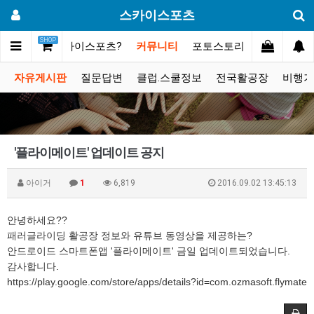
스카이스포츠
SHOP
메인
스카이스포츠?
커뮤니티
포토스토리
동영상갤러
자유게시판
질문답변
클럽.스쿨정보
전국활공장
비행기
'플라이메이트' 업데이트 공지
아이거
1
6,819
2016.09.02 13:45:13
안녕하세요??
패러글라이딩 활공장 정보와 유튜브 동영상을 제공하는?
안드로이드 스마트폰앱 '플라이메이트' 금일 업데이트되었습니다.
감사합니다.
https://play.google.com/store/apps/details?id=com.ozmasoft.flymate