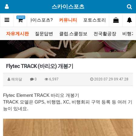
스카이스포츠
SHOP
메인
스카이스포츠?
커뮤니티
포토스토리
동영상갤러
자유게시판
질문답변
클럽.스쿨정보
전국활공장
비행기
Flytec TRACK (바리오) 개봉기
해와달
0
6,597
2020.07.29 09:47:28
Flytec Element TRACK 바리오 개봉기
TRACK 모델은 GPS, 비행맵, XC, 비행회피 구역 등록 등 여러 기
능이 있네요.