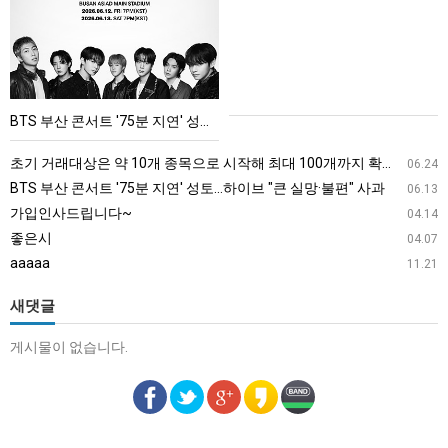
산
콘
서
트
'75
BTS 부산 콘서트 '75분 지연' 성토…하이브 "큰 실망·불편" 사과
분
지
초기 거래대상은 약 10개 종목으로 시작해 최대 100개까지 확대할 방침이다. 구체적인 거래 대상 ETF는 아직 확정되지 않았지만, 시장 대표성이나 거래량을 고려해 선정할 계획이다.
06.24
연'
BTS 부산 콘서트 '75분 지연' 성토…하이브 "큰 실망·불편" 사과
06.13
성
가입인사드립니다~
04.14
토…
좋은시
04.07
하
aaaaa
11.21
이
브
새댓글
"큰
게시물이 없습니다.
실
망
·
불