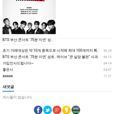
부
산
콘
서
트
'75
BTS 부산 콘서트 '75분 지연' 성토…하이브 "큰 실망·불편" 사과
분
지
초기 거래대상은 약 10개 종목으로 시작해 최대 100개까지 확대할 방침이다. 구체적인 거래 대상 ETF는 아직 확정되지 않았지만, 시장 대표성이나 거래량을 고려해 선정할 계획이다.
06.24
연'
BTS 부산 콘서트 '75분 지연' 성토…하이브 "큰 실망·불편" 사과
06.13
성
가입인사드립니다~
04.14
토…
좋은시
04.07
하
aaaaa
11.21
이
브
새댓글
"큰
게시물이 없습니다.
실
망
·