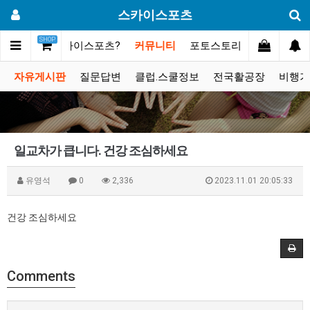
스카이스포츠
SHOP
메인
스카이스포츠?
커뮤니티
포토스토리
동영상갤러
자유게시판
질문답변
클럽.스쿨정보
전국활공장
비행기
일교차가 큽니다. 건강 조심하세요
유영석
0
2,336
2023.11.01 20:05:33
건강 조심하세요
Comments