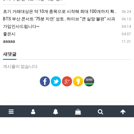
분
지
초기 거래대상은 약 10개 종목으로 시작해 최대 100개까지 확대할 방침이다. 구체적인 거래 대상 ETF는 아직 확정되지 않았지만, 시장 대표성이나 거래량을 고려해 선정할 계획이다.
06.24
연'
BTS 부산 콘서트 '75분 지연' 성토…하이브 "큰 실망·불편" 사과
06.13
성
가입인사드립니다~
04.14
토…
좋은시
04.07
하
aaaaa
11.21
이
브
새댓글
"큰
게시물이 없습니다.
실
망
·
불
편"
사
과
스카이스포츠
email :
smlee.gp@gmail.com
2013 ~ 2022 ©Copyright Skysports. All Rights Reserved.