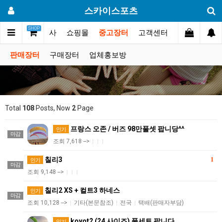
스카이스포츠
SHOP
갤러리
대회.행사
쇼핑몰
중고장터
고객센터
판매장터
구매장터
업체홍보방
Total
108
Posts, Now
2
Page
프랑스 오존 / 버즈 98만풀셋 팝니당^^
인기
마감
조회 7,618 -->
|
|
|
칠리3
1
인기
마감
조회 9,148 -->
|
|
|
칠리2 XS + 컬트3 하네스
인기
마감
조회 10,128 -->
기타(본문참조)
전국
택배(판매자부담)
|
|
|
koyot2 (24 사이즈) 풀세트 팝니다.
인기