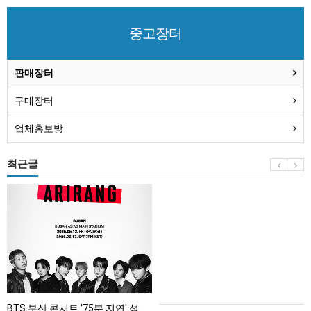
중고장터
판매장터
구매장터
업체홍보방
최근글
BTS
부
산
콘
서
트
'75
BTS 부산 콘서트 '75분 지연' 성토…하이브 "큰 실망·불편" 사과