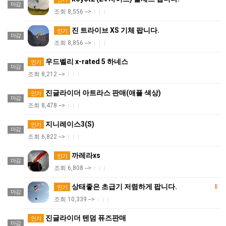
마감
조회 8,556 -->
|
|
|
진 트라이브 XS 기체 팝니다.
인기
마감
조회 8,856 -->
|
|
|
우드벨리 x-rated 5 하네스
인기
마감
조회 8,212 -->
|
|
|
진글라이더 아트라스 판매(애플 색상)
인기
마감
조회 8,478 -->
|
|
|
지니레이스3(S)
인기
마감
조회 6,822 -->
|
|
|
까레라xs
인기
마감
조회 6,808 -->
|
|
|
상태좋은 초급기 저렴하게 팝니다.
1
인기
마감
조회 10,339 -->
|
|
|
진글라이더 텐덤 퓨즈판매
인기
마감