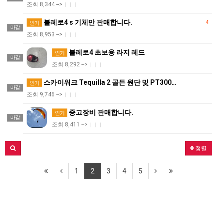
조회 8,344 -->
|
|
|
볼레로4 s 기체만 판매합니다.
4
인기
마감
조회 8,953 -->
|
|
|
볼레로4 초보용 라지 레드
인기
마감
조회 8,292 -->
|
|
|
스카이워크 Tequilla 2 골든 원단 및 PT300…
인기
마감
조회 9,746 -->
|
|
|
중고장비 판매합니다.
인기
마감
조회 8,411 -->
|
|
|
정렬
1
2
3
4
5