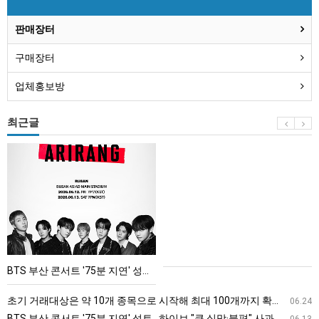
판매장터
구매장터
업체홍보방
최근글
BTS
부
산
콘
서
트
'75
BTS 부산 콘서트 '75분 지연' 성토…하이브 "큰 실망·불편" 사과
분
지
초기 거래대상은 약 10개 종목으로 시작해 최대 100개까지 확대할 방침이다. 구체적인 거래 대상 ETF는 아직 확정되지 않았지만, 시장 대표성이나 거래량을 고려해 선정할 계획이다.
06.24
연'
BTS 부산 콘서트 '75분 지연' 성토…하이브 "큰 실망·불편" 사과
06.13