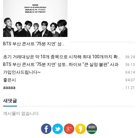
산
콘
서
트
'75
BTS 부산 콘서트 '75분 지연' 성토…하이브 "큰 실망·불편" 사과
분
지
초기 거래대상은 약 10개 종목으로 시작해 최대 100개까지 확대할 방침이다. 구체적인 거래 대상 ETF는 아직 확정되지 않았지만, 시장 대표성이나 거래량을 고려해 선정할 계획이다.
06.24
연'
BTS 부산 콘서트 '75분 지연' 성토…하이브 "큰 실망·불편" 사과
06.13
성
가입인사드립니다~
04.14
토…
좋은시
04.07
하
aaaaa
11.21
이
브
새댓글
"큰
게시물이 없습니다.
실
망
·