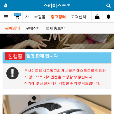
스카이스포츠
SHOP
갤러리
대회.행사
쇼핑몰
중고장터
고객센터
판매장터
구매장터
업체홍보방
헬멧 판매 합니다
진행중
본사이트의 사고팔고의 게시물은 에스크로를 이용하
지 않으므로 거래안전을 보장할 수 없습니다.
직거래 및 금전거래시 각별한 주의 부탁드립니다.