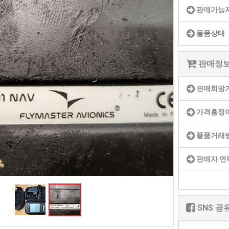
판매가능
산
콘
BTS 부산 콘서트 '75분 지연' 성토…하이브 "큰 실망·불편" 사과
물품상태
서
ddddd
11.21
08.19
트
초기 거래대상은 약 10개 종목으로 시작해 최대 100개까지 확대할 방침이다. 구체적인 거래 대상 ETF는 아직 확정되지 않았지만, 시장 대표성이나 거래량을
11.21
'75
BTS 부산 콘서트 '75분 지연' 성토…하이브 "큰 실망·
판매정
11.21
분
요?
가입인사드립니다~
09.17
지
좋은시
판매희망
08.20
연'
aaaaa
가격흥정
성
토…
풀품거래
하
게시물이 없습니다.
이
판매자 연
브
"큰
실
망
SNS 공
·
불