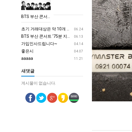
산
콘
BTS 부산 콘서트 '75분 지연' 성토…하이브 "큰 실망·불편" 사과
서
aaaa
08.19
트
초기 거래대상은 약 10개 종목으로 시작해 최대 100개까지 확대할 방침이다. 구체적인 거래 대상 ETF는 아직 확정되지 않았지만, 시장 대표성이나 거래량을 고려해 선정할 계획이다.
aaaaa
06.24
'75
BTS 부산 콘서트 '75분 지연' 성토…하이브 "큰 실망·불편" 사과
aaaaa
06.13
분
가입인사드립니다~
혹시 오프라인 모임이 있나
04.14
지
좋은시
회원가입 인사드립니다.
04.07
연'
aaaaa
11.21
성
새댓글
토…
하
게시물이 없습니다.
게시물이 없습니다.
이
브
"큰
실
망
·
불