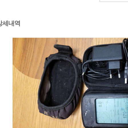
편"
사
과
상세내역