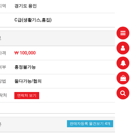
지역
경기도 용인
C급(생활기스,흠집)
aaaa
11.21
 고려해 선정할 계획이다.
aaaaa
06.24
11.21
불편" 사과
보
aaaaa
06.13
11.21
혹시 오프라인 모임이 있나요?
04.14
09.17
가격
100,000
회원가입 인사드립니다.
04.07
08.20
11.21
여부
흥정불가능
방법
둘다가능/협의
락처
연락처 보기
유
판매자등록 물건보기 4개