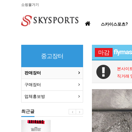
쇼핑몰가기
홈
스카이스포츠?
으
로
flyma
마감
중고장터
본사이트
판매장터
직거래 
구매장터
업체홍보방
최근글
BTS
부