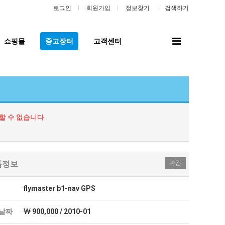
로그인
회원가입
정보찾기
검색하기
전
쇼핑몰
중고장터
고객센터
체
메
뉴
 수 없습니다.
품정보
마감
flymaster b1-nav GPS
날짜
900,000 / 2010-01