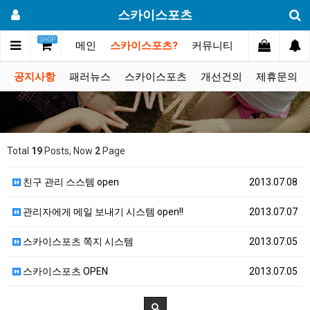
스카이스포츠
SHOP
메인
스카이스포츠?
커뮤니티
포토스토리
공지사항
패러뉴스
스카이스포츠
개선건의
제휴문의
Total
19
Posts, Now
2
Page
친구 관리 스스템 open
2013.07.08
관리자에게 메일 보내기 시스템 open!!
2013.07.07
스카이스포츠 쪽지 시스템
2013.07.05
스카이스포츠 OPEN
2013.07.05