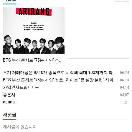
BTS
부
산
콘
서
트
'75
BTS 부산 콘서트 '75분 지연' 성토…하이브 "큰 실망·불편" 사과
분
지
초기 거래대상은 약 10개 종목으로 시작해 최대 100개까지 확대할 방침이다. 구체적인 거래 대상 ETF는 아직 확정되지 않았지만, 시장 대표성이나 거래량을 고려해 선정할 계획이다.
06.24
연'
BTS 부산 콘서트 '75분 지연' 성토…하이브 "큰 실망·불편" 사과
06.13
성
가입인사드립니다~
04.14
토…
좋은시
04.07
하
aaaaa
11.21
이
브
새댓글
"큰
게시물이 없습니다.
실