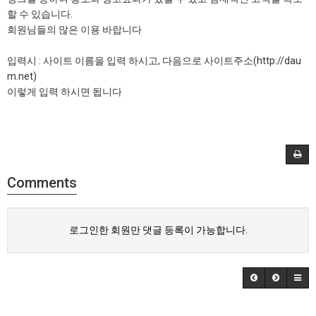
할 수 있습니다.
회원님들의 많은 이용 바랍니다
입력시 : 사이트 이름을 입력 하시고, 다음으로 사이트주소(http://dau
m.net)
이렇게 입력 하시면 됩니다
Comments
로그인한 회원만 댓글 등록이 가능합니다.