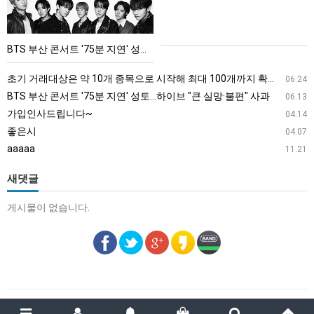
서
트
'75
BTS 부산 콘서트 '75분 지연' 성토…하이브 "큰 실망·불편" 사과
분
지
초기 거래대상은 약 10개 종목으로 시작해 최대 100개까지 확대할 방침이다. 구체적인 거래 대상 ETF는 아직 확정되지 않았지만, 시장 대표성이나 거래량을 고려해 선정할 계획이다.
06.24
연'
BTS 부산 콘서트 '75분 지연' 성토…하이브 "큰 실망·불편" 사과
06.13
성
가입인사드립니다~
04.14
토…
좋은시
04.07
하
aaaaa
11.21
이
브
새댓글
"큰
게시물이 없습니다.
실
망
·
불
편"
사