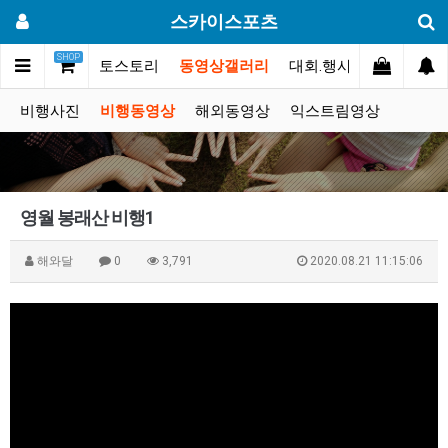
스카이스포츠
SHOP
커뮤니티
포토스토리
동영상갤러리
대회.행사
쇼핑몰
비행사진
비행동영상
해외동영상
익스트림영상
영월 봉래산 비행1
해와달
0
3,791
2020.08.21 11:15:06