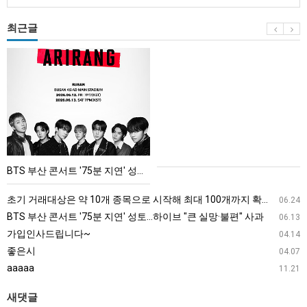
최근글
BTS
부
산
콘
서
트
'75
BTS 부산 콘서트 '75분 지연' 성토…하이브 "큰 실망·불편" 사과
분
지
초기 거래대상은 약 10개 종목으로 시작해 최대 100개까지 확대할 방침이다. 구체적인 거래 대상 ETF는 아직 확정되지 않았지만, 시장 대표성이나 거래량을 고려해 선정할 계획이다.
06.24
연'
BTS 부산 콘서트 '75분 지연' 성토…하이브 "큰 실망·불편" 사과
06.13
성
가입인사드립니다~
04.14
토…
좋은시
04.07
하
aaaaa
11.21
이
브
새댓글