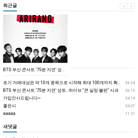
최근글
BTS
부
산
콘
서
트
'75
BTS 부산 콘서트 '75분 지연' 성토…하이브 "큰 실망·불편" 사과
분
지
초기 거래대상은 약 10개 종목으로 시작해 최대 100개까지 확대할 방침이다. 구체적인 거래 대상 ETF는 아직 확정되지 않았지만, 시장 대표성이나 거래량을 고려해 선정할 계획이다.
06.24
연'
BTS 부산 콘서트 '75분 지연' 성토…하이브 "큰 실망·불편" 사과
06.13
성
가입인사드립니다~
04.14
토…
좋은시
04.07
하
aaaaa
11.21
이
브
새댓글
"큰