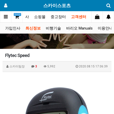
스카이스포츠
SHOP
갤러리
대회.행사
쇼핑몰
중고장터
고객센터
가입인사
최신정보
비행기술
바리오 Manuals
이용안내
Flytec Speed
스카이팀장
3
5,992
2020.08.15 17:06:39