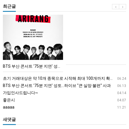
최근글
BTS
부
산
콘
서
트
'75
BTS 부산 콘서트 '75분 지연' 성토…하이브 "큰 실망·불편" 사과
분
지
초기 거래대상은 약 10개 종목으로 시작해 최대 100개까지 확대할 방침이다. 구체적인 거래 대상 ETF는 아직 확정되지 않았지만, 시장 대표성이나 거래량을 고려해 선정할 계획이다.
06.24
연'
BTS 부산 콘서트 '75분 지연' 성토…하이브 "큰 실망·불편" 사과
06.13
성
가입인사드립니다~
04.14
토…
좋은시
04.07
하
aaaaa
11.21
이
브
새댓글
"큰