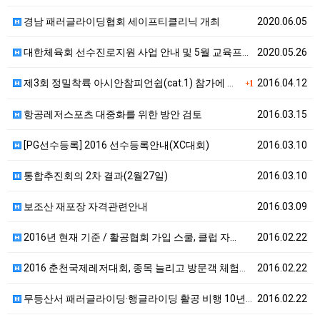
경남 패러글라이딩협회 세이프티클리닉 개최
2020.06.05
대한체육회 선수진로지원 사업 안내 및 5월 교육프로그램…
2020.05.26
제3회 정밀착륙 아시안참피언쉽(cat.1) 참가에 관하…
2016.04.12
+1
항공레저스포츠 대중화를 위한 방안 검토
2016.03.15
[PG선수등록] 2016 선수등록안내(XC대회)
2016.03.10
통합추진회의 2차 결과(2월27일)
2016.03.10
보조산 재포장 자격관련안내
2016.03.09
2016년 현재 기준 / 활공협회 가입 스쿨, 클럽 자…
2016.02.22
2016 춘천국제레저대회, 종목 늘리고 방문객 체험행사…
2016.02.22
무등산서 패러글라이딩·행글라이딩 활공 비행 10년간 금…
2016.02.22