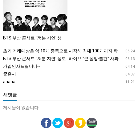
산
콘
서
트
'75
BTS 부산 콘서트 '75분 지연' 성토…하이브 "큰 실망·불편" 사과
분
지
초기 거래대상은 약 10개 종목으로 시작해 최대 100개까지 확대할 방침이다. 구체적인 거래 대상 ETF는 아직 확정되지 않았지만, 시장 대표성이나 거래량을 고려해 선정할 계획이다.
06.24
연'
BTS 부산 콘서트 '75분 지연' 성토…하이브 "큰 실망·불편" 사과
06.13
성
가입인사드립니다~
04.14
토…
좋은시
04.07
하
aaaaa
11.21
이
브
새댓글
"큰
게시물이 없습니다.
실
망
·
불