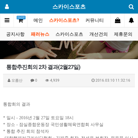
스카이스포츠
SHOP
메인
스카이스포츠?
커뮤니티
포토스토리
공지사항
패러뉴스
스카이스포츠
개선건의
제휴문의
통합추진회의 2차 결과(2월27일)
오름산
0
4,939
2016.03.10 11:32:16
통합회의 결과
* 일시 - 2016년 2월 27일 토요일 18시
* 장소 - 잠실종합운동장 국민생활체육연합회 사무실
* 통합 추진 회의 참석자