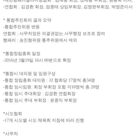
-대한행패러글라이딩협회 : 김재중 회장, 정세용 부회장, 원용묵 이사,
-연합회 : 김경환 회장, 엄종태 상임부회장, 김명완부회장, 박영준이사
* 통합추진회의 결과 요약
-통합추진위원 변동
연합회 : 사무처장은 의결권없는 사무행정 보조로 참여
행패러 : 송진형위원 통추위원에서 제외
*통합창립총회 일정
-2016년 3월19일 16시 00분으로 확정
*통합시 대의원 및 임원구성
-통합 창립총회 대의원 : 각 협회당 17명씩 총34명
-통합 임시임원: 회장 부회장 포함 각10명씩 총 20명
-통합 임시 추대회장 : 김경환 연합회장
-통합 임시 추대 부회장 : 윤종익 부회장
*시도협회
-17개 시도별 시도 체육회 지침에 따라 진행
*사무처