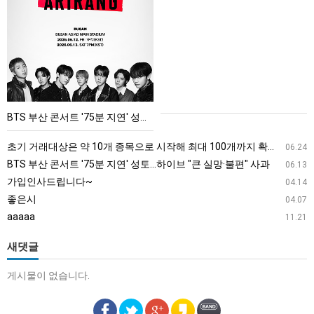
부
산
콘
서
트
'75
BTS 부산 콘서트 '75분 지연' 성토…하이브 "큰 실망·불편" 사과
분
지
초기 거래대상은 약 10개 종목으로 시작해 최대 100개까지 확대할 방침이다. 구체적인 거래 대상 ETF는 아직 확정되지 않았지만, 시장 대표성이나 거래량을 고려해 선정할 계획이다.
06.24
연'
BTS 부산 콘서트 '75분 지연' 성토…하이브 "큰 실망·불편" 사과
06.13
성
가입인사드립니다~
04.14
토…
좋은시
04.07
하
aaaaa
11.21
이
브
새댓글
"큰
게시물이 없습니다.
실
망