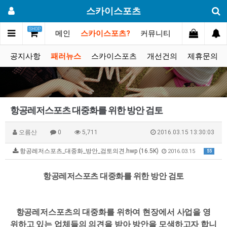
스카이스포츠
SHOP
메인
스카이스포츠?
커뮤니티
포토스토리
공지사항
패러뉴스
스카이스포츠
개선건의
제휴문의
항공레저스포츠 대중화를 위한 방안 검토
오름산
0
5,711
2016.03.15 13:30:03
항공레저스포츠_대중화_방안_검토의견.hwp (16.5K)
2016.03.15
55
항공레저스포츠 대중화를 위한 방안 검토
항공레저스포츠의 대중화를 위하여 현장에서 사업을 영
위하고 있는 업체들의 의견을 받아 방안을 모색하고자 합니