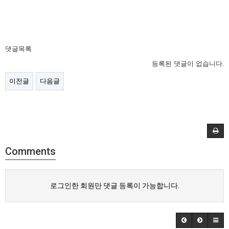
댓글목록
등록된 댓글이 없습니다.
이전글
다음글
Comments
로그인한 회원만 댓글 등록이 가능합니다.