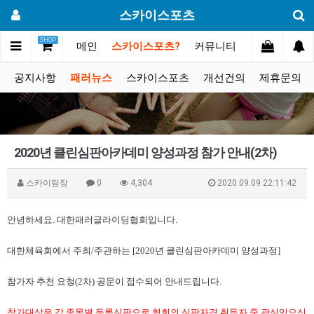
스카이스포츠
SHOP
메인
스카이스포츠?
커뮤니티
포토스토리
공지사항
패러뉴스
스카이스포츠
개선건의
제휴문의
2020년 클린심판아카데미 양성과정 참가 안내(2차)
스카이팀장
0
4,304
2020.09.09 22:11:42
안녕하세요. 대한패러글라이딩협회입니다.
대한체육회에서 주최/주관하는 [
2020년 클린심판아카데미 양성과정]
참가자 추천 요청(2차) 공문이 접수되어 안내드립니다.
참가대상은 각 종목별 등록심판으로 협회의 심판자격 취득자 중 관심있으신