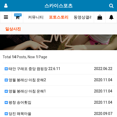
스카이스포츠
SHOP
스카이스포츠?
커뮤니티
포토스토리
동영상갤러리
대회.행
일상사진
Total
14
Posts, Now
1
Page
태안 구래포 중앙 캠핑장 22.6.11
2022.06.22
영월 봉래산 아침 운해2
2020.11.04
영월 봉래산 아침 운해1
2020.11.04
평창 송어횟집
2020.11.04
당진 왜목마을
2020.09.07