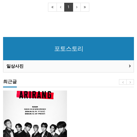
1
포토스토리
일상사진
최근글
BTS
부
산
콘
서
트