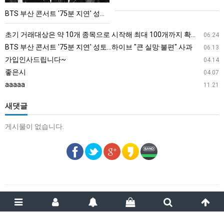
'75
BTS 부산 콘서트 '75분 지연' 성토…하이브 "큰 실망·불편" 사과
분
지
초기 거래대상은 약 10개 종목으로 시작해 최대 100개까지 확대할 방침이다. 구체적인 거래 대상 ETF는 아직 확정되지 않았지만, 시장 대표성이나 거래량을 고려해 선정할 계획이다.
06.24
연'
BTS 부산 콘서트 '75분 지연' 성토…하이브 "큰 실망·불편" 사과
06.13
성
가입인사드립니다~
04.14
토…
좋은시
04.07
하
aaaaa
11.21
이
브
새댓글
"큰
게시물이 없습니다.
실
망
·
불
편"
사
과
스카이스포츠
email :
smlee.gp@gmail.com
2013 ~ 2022 ©Copyright Skysports. All Rights Reserved.