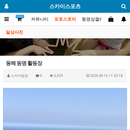
스카이스포츠
SHOP
스카이스포츠?
커뮤니티
포토스토리
동영상갤러리
대회.행
일상사진
동해 등명 활동장
스카이팀장
0
3,529
2020.08.16 11:33:18