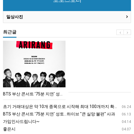
일상사진
최근글
BTS
부
산
콘
서
트
'75
BTS 부산 콘서트 '75분 지연' 성토…하이브 "큰 실망·불편" 사과
분
지
초기 거래대상은 약 10개 종목으로 시작해 최대 100개까지 확대할 방침이다. 구체적인 거래 대상 ETF는 아직 확정되지 않았지만, 시장 대표성이나 거래량을 고려해 선정할 계획이다.
06.24
연'
BTS 부산 콘서트 '75분 지연' 성토…하이브 "큰 실망·불편" 사과
06.13
성
가입인사드립니다~
04.14
토…
좋은시
04.07
하