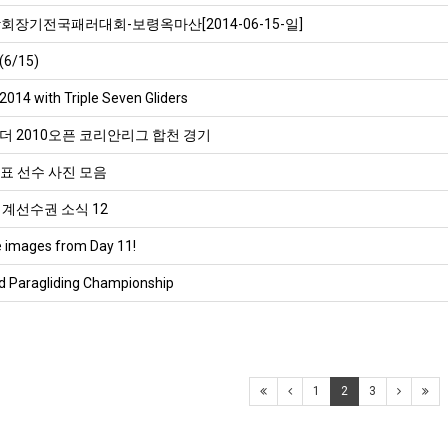
산
회장기전국패러대회-보령옥마산[2014-06-15-일]
콘
BTS 부산 콘서트 '75분 지연' 성토…하이브 "큰 실망·불편" 사과
/15)
서
ddddd
11.21
08.19
트
2014 with Triple Seven Gliders
초기 거래대상은 약 10개 종목으로 시작해 최대 100개까지 확대할 방침이다. 구체적인 거래 대상 ETF는 아직 확정되지 않았지만, 시장 대표성이나 거래량을
11.21
'75
BTS 부산 콘서트 '75분 지연' 성토…하이브 "큰 실망·
11.21
 2010오픈 코리안리그 합천 경기
분
요?
가입인사드립니다~
09.17
지
홍필표 선수 사진 모음
좋은시
08.20
연'
aaaaa
계선수권 소식 12
성
토…
 images from Day 11!
하
게시물이 없습니다.
d Paragliding Championship
이
브
"큰
실
1
2
3
망
·
불