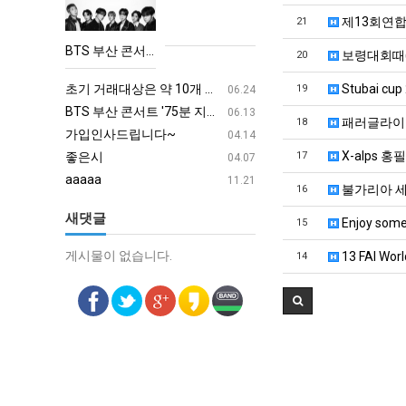
산
제13회연합
21
콘
BTS 부산 콘서트 '75분 지연' 성토…하이브 "큰 실망·불편" 사과
보령대회때(6
20
서
aaaa
08.19
트
초기 거래대상은 약 10개 종목으로 시작해 최대 100개까지 확대할 방침이다. 구체적인 거래 대상 ETF는 아직 확정되지 않았지만, 시장 대표성이나 거래량을 고려해 선정할 계획이다.
aaaaa
Stubai cup 
19
06.24
'75
BTS 부산 콘서트 '75분 지연' 성토…하이브 "큰 실망·불편" 사과
aaaaa
06.13
패러글라이더
18
분
가입인사드립니다~
혹시 오프라인 모임이 있나
04.14
지
X-alps 
좋은시
회원가입 인사드립니다.
17
04.07
연'
aaaaa
11.21
불가리아 세
16
성
새댓글
토…
Enjoy some
15
하
게시물이 없습니다.
게시물이 없습니다.
13 FAI Worl
14
이
브
"큰
실
망
·
불