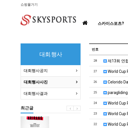
쇼핑몰가기
홈
스카이스포츠?
으
로
번호
대회.행사
제13회 연
28
대회행사공지
World Cup P
27
대회행사사진
Celorido Da 
26
paragliding
25
대회행사결과
World Cup P
24
최근글
World Cup P
23
BTS
World Cup P
22
부