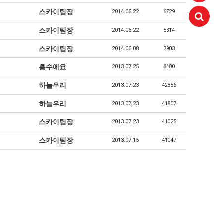
스카이팀장
2014.06.22
6729
스카이팀장
2014.06.22
5314
aaaa
11.21
 고려해 선정할 계획이다.
스카이팀장
aaaaa
2014.06.08
3903
06.24
11.21
불편" 사과
aaaaa
06.13
11.21
흥수에요
2013.07.25
8480
혹시 오프라인 모임이 있나요?
04.14
09.17
하늘우리
회원가입 인사드립니다.
2013.07.23
42856
04.07
08.20
11.21
하늘우리
2013.07.23
41807
스카이팀장
2013.07.23
41025
스카이팀장
2013.07.15
41047